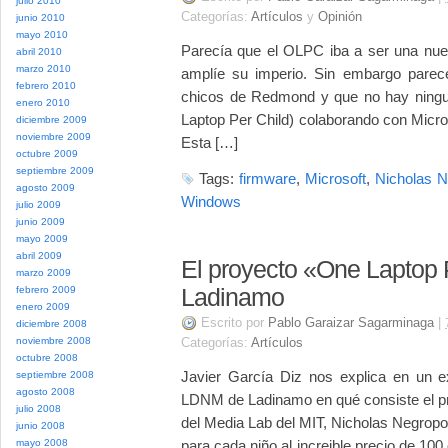
julio 2010
Categorías:
Artículos
y
Opinión
junio 2010
mayo 2010
Parecía que el OLPC iba a ser una nu
abril 2010
marzo 2010
amplíe su imperio. Sin embargo parece
febrero 2010
chicos de Redmond y que no hay ning
enero 2010
Laptop Per Child) colaborando con Micro
diciembre 2009
noviembre 2009
Esta […]
octubre 2009
septiembre 2009
Tags:
firmware
,
Microsoft
,
Nicholas N
agosto 2009
Windows
julio 2009
junio 2009
mayo 2009
abril 2009
El proyecto «One Laptop 
marzo 2009
febrero 2009
Ladinamo
enero 2009
Escrito por
Pablo Garaizar Sagarminaga
|
diciembre 2008
noviembre 2008
Categorías:
Artículos
octubre 2008
Javier García Diz nos explica en un ex
septiembre 2008
agosto 2008
LDNM de Ladinamo en qué consiste el pr
julio 2008
del Media Lab del MIT, Nicholas Negropon
junio 2008
mayo 2008
para cada niño al increible precio de 10