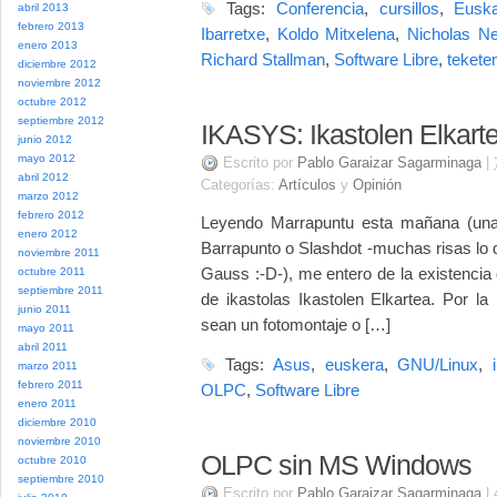
Tags:
Conferencia
,
cursillos
,
Euska
abril 2013
febrero 2013
Ibarretxe
,
Koldo Mitxelena
,
Nicholas Ne
enero 2013
Richard Stallman
,
Software Libre
,
tekete
diciembre 2012
noviembre 2012
octubre 2012
septiembre 2012
IKASYS: Ikastolen Elkart
junio 2012
mayo 2012
Escrito por
Pablo Garaizar Sagarminaga
|
abril 2012
Categorías:
Artículos
y
Opinión
marzo 2012
febrero 2012
Leyendo Marrapuntu esta mañana (una
enero 2012
Barrapunto o Slashdot -muchas risas lo 
noviembre 2011
Gauss :-D-), me entero de la existencia
octubre 2011
septiembre 2011
de ikastolas Ikastolen Elkartea. Por la
junio 2011
sean un fotomontaje o […]
mayo 2011
abril 2011
Tags:
Asus
,
euskera
,
GNU/Linux
,
marzo 2011
febrero 2011
OLPC
,
Software Libre
enero 2011
diciembre 2010
noviembre 2010
OLPC sin MS Windows
octubre 2010
septiembre 2010
Escrito por
Pablo Garaizar Sagarminaga
|