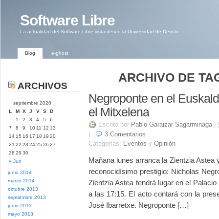
Software Libre
La actualidad del Software Libre vista desde la Universidad de Deusto
Blog
e-ghost
ARCHIVO DE TAG
ARCHIVOS
Negroponte en el Euskaldu
septiembre 2020
el Mitxelena
L
M
X
J
V
S
D
1
2
3
4
5
6
Escrito por
Pablo Garaizar Sagarminaga
|
7
8
9
10
11
12
13
|
3
Comentarios
14
15
16
17
18
19
20
Categorías:
Eventos
y
Opinión
21
22
23
24
25
26
27
28
29
30
Mañana lunes arranca la Zientzia Astea
« Jun
reconocidísimo prestigio: Nicholas Negr
junio 2014
marzo 2014
Zientzia Astea tendrá lugar en el Palaci
octubre 2013
a las 17:15. El acto contará con la pre
septiembre 2013
José Ibarretxe. Negroponte […]
junio 2013
mayo 2013