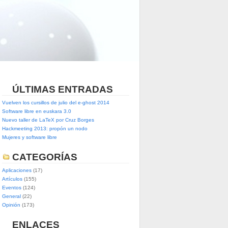
ÚLTIMAS ENTRADAS
Vuelven los cursillos de julio del e-ghost 2014
Software libre en euskara 3.0
Nuevo taller de LaTeX por Cruz Borges
Hackmeeting 2013: propón un nodo
Mujeres y software libre
CATEGORÍAS
Aplicaciones
(17)
Artículos
(155)
Eventos
(124)
General
(22)
Opinión
(173)
ENLACES