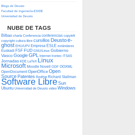
Blogs de Deusto
Facultad de Ingeniería-ESIDE
Universidad de Deusto
NUBE DE TAGS
Bilbao
conferencias
charla
Conferencia
copyleft
e-
Deusto
cursillos
copyright
cultura libre
ghost
ESLE
Empresa
EHU/UPV
estándares
FUD
Gobierno
FSF
Euskadi
GNU/Linux
GPL
Google
Vasco
Internet
Irontec
ITSAS
Linux
Jornadas
KDE
LaTeX
Microsoft
Moodle
Novell
OOXML
ODF
Open
OpenOffice
OpenDocument
Source
Patentes
Richard Stallman
RedHat
Software Libre
Sun
Windows
Ubuntu
Universidad de Deusto
video