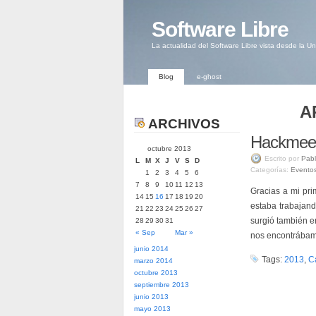
Software Libre
La actualidad del Software Libre vista desde la U
Blog
e-ghost
A
ARCHIVOS
Hackmeet
octubre 2013
Escrito por
Pabl
L
M
X
J
V
S
D
Categorías:
Evento
1
2
3
4
5
6
7
8
9
10
11
12
13
Gracias a mi pr
14
15
16
17
18
19
20
estaba trabajand
21
22
23
24
25
26
27
surgió también e
28
29
30
31
« Sep
Mar »
nos encontrábam
junio 2014
Tags:
2013
,
C
marzo 2014
octubre 2013
septiembre 2013
junio 2013
mayo 2013