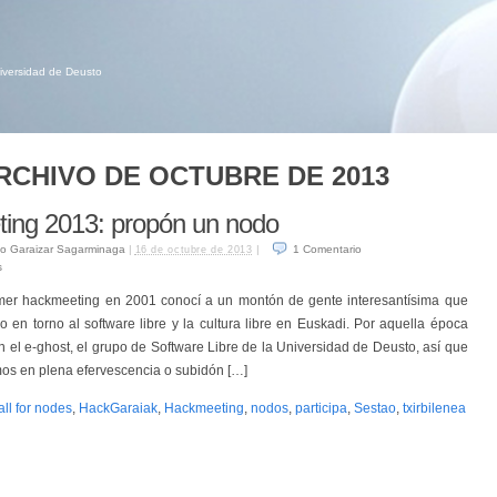
niversidad de Deusto
RCHIVO DE OCTUBRE DE 2013
ing 2013: propón un nodo
o Garaizar Sagarminaga
|
|
1
Comentario
16 de octubre de 2013
s
imer hackmeeting en 2001 conocí a un montón de gente interesantísima que
o en torno al software libre y la cultura libre en Euskadi. Por aquella época
n el e-ghost, el grupo de Software Libre de la Universidad de Deusto, así que
os en plena efervescencia o subidón […]
all for nodes
,
HackGaraiak
,
Hackmeeting
,
nodos
,
participa
,
Sestao
,
txirbilenea