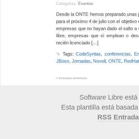
Categorías:
Eventos
Desde la ONTE hemos preparado unas j
para el próximo 4 de julio con el objetiv
empresas que no hayan dado el salto a 
libre, empresas que sí emplean o desa
recién licenciado […]
Tags:
CodeSyntax
,
conferencias
,
E
JBoss
,
Jornadas
,
Novell
,
ONTE
,
RedHa
«
Entradas anteriores
Software Libre está
Esta plantilla está basad
RSS Entrada