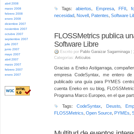
abril 2008
Tags:
abiertos
,
Empresa
,
FFII
,
f
marzo 2008
febrero 2008
necesidad
,
Novell
,
Patentes
,
Software Li
enero 2008
diciembre 2007
noviembre 2007
FLOSSMetrics publica u
octubre 2007
septiembre 2007
Software Libre
julio 2007
junio 2007
Escrito por
Pablo Garaizar Sagarminaga
|
mayo 2007
Categorías:
Artículos
abril 2007
marzo 2007
Gracias a Eneko Astigarraga, compañero
febrero 2007
empresa CodeSyntax, me entero de 
enero 2007
publicado una guía para PYMES centra
cuenta Eneko en su blog, FLOSSMetrics
Programa Marco Europeo, en el que parti
Tags:
CodeSyntax
,
Deusto
,
Emp
FLOSSMetrics
,
Open Source
,
PYMEs
,
S
Multitud de eventos inter