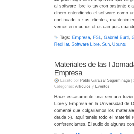
al software libre lo tuvieron bastante c
dinero entendiendo el software como un
continuado a sus clientes, mantenimien
vemos en muchos otros campos: cuand
Tags:
Empresa
,
FSL
,
Gabriel Burtl
,
G
RedHat
,
Software Libre
,
Sun
,
Ubuntu
Materiales de las I Jorna
Empresa
Escrito por
Pablo Garaizar Sagarminaga
|
Categorías:
Artículos
y
Eventos
Hace escasamente una semana tuviero
Libre y Empresa en la Universidad de De
comenté que colgaríamos los material
deuda ;-), aquí tenéis todo el material
conferenciantes. El audio de algunas con