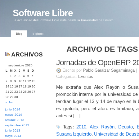
Software Libre
La actualidad del Software Libre vista desde la Universidad de Deusto
Blog
e-ghost
ARCHIVO DE TAGS
ARCHIVOS
Jornadas de OpenERP 20
septiembre 2020
Escrito por
Pablo Garaizar Sagarminaga
|
L
M
X
J
V
S
D
1
2
3
4
5
6
Categorías:
Eventos
7
8
9
10
11
12
13
Me extraña que Alex Rayón o Susa
14
15
16
17
18
19
20
21
22
23
24
25
26
27
promoción interna por la universidad 
28
29
30
tendrán lugar el 13 y 14 de mayo en la 
« Jun
es gratuita, pero el aforo es limitado
junio 2014
marzo 2014
antes si […]
octubre 2013
septiembre 2013
Tags:
2010
,
Alex Rayón
,
Deusto
,
junio 2013
Susana Izquierdo
,
Universidad de Deust
mayo 2013