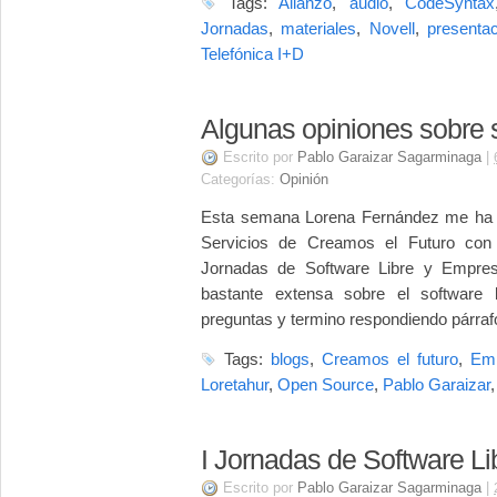
Tags:
Alianzo
,
audio
,
CodeSyntax
Jornadas
,
materiales
,
Novell
,
presenta
Telefónica I+D
Algunas opiniones sobre s
Escrito por
Pablo Garaizar Sagarminaga
|
Categorías:
Opinión
Esta semana Lorena Fernández me ha en
Servicios de Creamos el Futuro con 
Jornadas de Software Libre y Empresa
bastante extensa sobre el software 
preguntas y termino respondiendo párraf
Tags:
blogs
,
Creamos el futuro
,
Em
Loretahur
,
Open Source
,
Pablo Garaizar
I Jornadas de Software L
Escrito por
Pablo Garaizar Sagarminaga
|