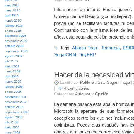
julio 2010
junio 2010
Información de interés Fecha: jueves 
mayo 2010
abril 2010
Universidad de Deusto (¿cómo llegar?). P
marzo 2010
previa (no se facilitarán facturas ni ce
febrero 2010
Continuando con la misma idea de las
enero 2010
diciembre 2009
años, esta segunda edición pretende enfo
noviembre 2009
octubre 2009
Tags:
Abartia Team
,
Empresa
,
ESID
septiembre 2009
SugarCRM
,
TinyERP
agosto 2009
julio 2009
junio 2009
mayo 2009
Hacer de la necesidad vir
abril 2009
marzo 2009
Escrito por
Pablo Garaizar Sagarminaga
|
febrero 2009
|
4
Comentarios
enero 2009
Categorías:
Artículos
y
Opinión
diciembre 2008
noviembre 2008
La semana pasada estallaba la bomba inf
octubre 2008
Microsoft la apertura de sus formato
septiembre 2008
agosto 2008
escépticos (entre los que nos incluimo
julio 2008
optimistas. Pocos días después han ido
junio 2008
análisis a mi buzón de correo electrónico
mayo 2008