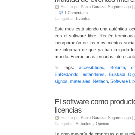
Escrito por
Pablo Garaizar Sagarminaga
|
|
1
Comentario
Categorías:
Eventos
Este mes está siendo una auténtica loc
con el software libre. Recién terminad
incorporación de los movimientos socia
me informan de que ya han colgado los
mundo. Fueron unas jornadas interesant
Tags:
accesibilidad
,
Bolunta
,
c
EnRedAndo
,
estándares
,
Euskadi Digi
signos
,
materiales
,
Netlach
,
Software Lib
El software como producto
licencias
Escrito por
Pablo Garaizar Sagarminaga
|
Categorías:
Artículos
y
Opinión
La gran mayoría de empresas que surgi