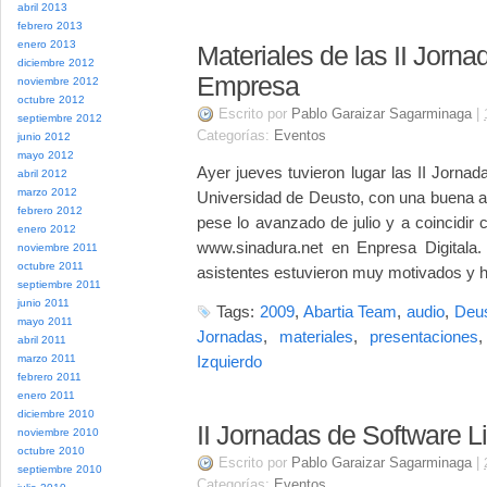
abril 2013
febrero 2013
enero 2013
Materiales de las II Jorna
diciembre 2012
Empresa
noviembre 2012
octubre 2012
Escrito por
Pablo Garaizar Sagarminaga
|
septiembre 2012
Categorías:
Eventos
junio 2012
mayo 2012
Ayer jueves tuvieron lugar las II Jorna
abril 2012
marzo 2012
Universidad de Deusto, con una buena af
febrero 2012
pese lo avanzado de julio y a coincidir 
enero 2012
www.sinadura.net en Enpresa Digitala
noviembre 2011
octubre 2011
asistentes estuvieron muy motivados y 
septiembre 2011
junio 2011
Tags:
2009
,
Abartia Team
,
audio
,
Deu
mayo 2011
Jornadas
,
materiales
,
presentaciones
abril 2011
marzo 2011
Izquierdo
febrero 2011
enero 2011
diciembre 2010
II Jornadas de Software 
noviembre 2010
octubre 2010
Escrito por
Pablo Garaizar Sagarminaga
|
septiembre 2010
Categorías:
Eventos