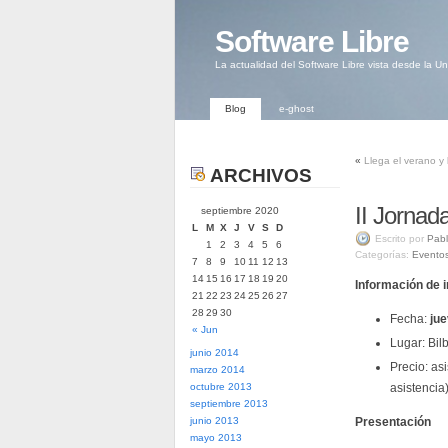
Software Libre
La actualidad del Software Libre vista desde la U
Blog
e-ghost
«
Llega el verano y l
ARCHIVOS
II Jornad
septiembre 2020
L
M
X
J
V
S
D
Escrito por
Pabl
1
2
3
4
5
6
Categorías:
Evento
7
8
9
10
11
12
13
14
15
16
17
18
19
20
Información de i
21
22
23
24
25
26
27
28
29
30
Fecha:
jue
« Jun
Lugar: Bil
junio 2014
Precio: as
marzo 2014
octubre 2013
asistencia)
septiembre 2013
junio 2013
Presentación
mayo 2013