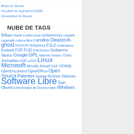
Blogs de Deusto
Facultad de Ingeniería-ESIDE
Universidad de Deusto
NUBE DE TAGS
Bilbao
conferencias
charla
Conferencia
copyleft
e-
Deusto
cursillos
copyright
cultura libre
ghost
ESLE
Empresa
EHU/UPV
estándares
FUD
Gobierno
FSF
Euskadi
GNU/Linux
GPL
Google
Vasco
Internet
Irontec
ITSAS
Linux
Jornadas
KDE
LaTeX
Microsoft
Moodle
Novell
OOXML
ODF
Open
OpenOffice
OpenDocument
Source
Patentes
Richard Stallman
RedHat
Software Libre
Sun
Windows
Ubuntu
Universidad de Deusto
video