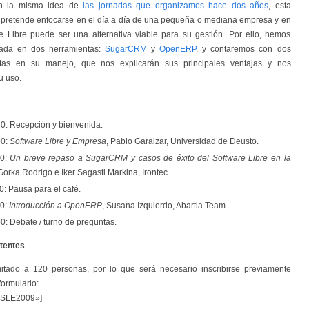
on la misma idea de
las jornadas que organizamos hace dos años
, esta
 pretende enfocarse en el día a día de una pequeña o mediana empresa y en
e Libre puede ser una alternativa viable para su gestión. Por ello, hemos
nada en dos herramientas:
SugarCRM
y
OpenERP
, y contaremos con dos
tas en su manejo, que nos explicarán sus principales ventajas y nos
u uso.
0: Recepción y bienvenida.
00:
Software Libre y Empresa
, Pablo Garaizar, Universidad de Deusto.
00:
Un breve repaso a SugarCRM y casos de éxito del Software Libre en la
 Gorka Rodrigo e Iker Sagasti Markina, Irontec.
0: Pausa para el café.
30:
Introducción a OpenERP
, Susana Izquierdo, Abartia Team.
0: Debate / turno de preguntas.
stentes
imitado a 120 personas, por lo que será necesario inscribirse previamente
ormulario:
roSLE2009»]