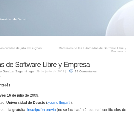
niversidad de Deusto
os cursillos de julio del e-ghost
Materiales de las II Jornadas de Software Libre y
Empresa
»
as de Software Libre y Empresa
o Garaizar Sagarminaga
|
|
19
Comentarios
29 de junio de 2009
s
nterés
ves 16 de julio
de 2009.
bao,
Universidad de Deusto
(
¿cómo llegar?
).
istencia
gratuita
.
Inscripción previa
(no se facilitarán facturas ni certificados de
.