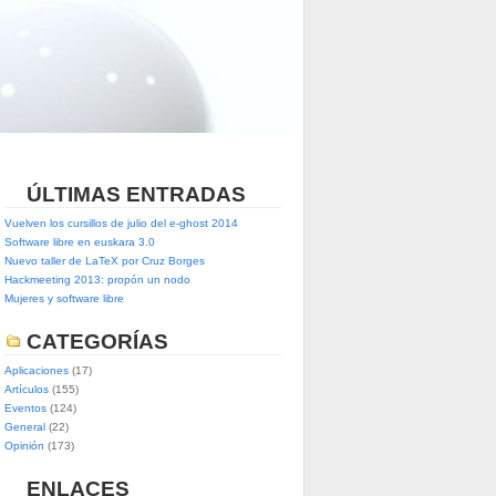
ÚLTIMAS ENTRADAS
Vuelven los cursillos de julio del e-ghost 2014
Software libre en euskara 3.0
Nuevo taller de LaTeX por Cruz Borges
Hackmeeting 2013: propón un nodo
Mujeres y software libre
CATEGORÍAS
Aplicaciones
(17)
Artículos
(155)
Eventos
(124)
General
(22)
Opinión
(173)
ENLACES