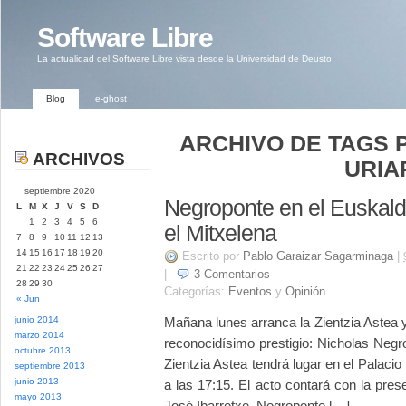
Software Libre
La actualidad del Software Libre vista desde la Universidad de Deusto
Blog
e-ghost
ARCHIVO DE TAGS P
ARCHIVOS
URIA
septiembre 2020
Negroponte en el Euskaldu
L
M
X
J
V
S
D
1
2
3
4
5
6
el Mitxelena
7
8
9
10
11
12
13
14
15
16
17
18
19
20
Escrito por
Pablo Garaizar Sagarminaga
|
21
22
23
24
25
26
27
|
3
Comentarios
28
29
30
Categorías:
Eventos
y
Opinión
« Jun
junio 2014
Mañana lunes arranca la Zientzia Astea
marzo 2014
reconocidísimo prestigio: Nicholas Negr
octubre 2013
Zientzia Astea tendrá lugar en el Palaci
septiembre 2013
junio 2013
a las 17:15. El acto contará con la pre
mayo 2013
José Ibarretxe. Negroponte […]