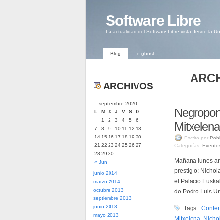
Software Libre
La actualidad del Software Libre vista desde la U
Blog
e-ghost
ARCH
ARCHIVOS
septiembre 2020
Negropont
L
M
X
J
V
S
D
1
2
3
4
5
6
Mitxelena
7
8
9
10
11
12
13
14
15
16
17
18
19
20
Escrito por
Pabl
21
22
23
24
25
26
27
Categorías:
Evento
28
29
30
Mañana lunes arr
« Jun
prestigio: Nicho
junio 2014
el Palacio Euska
marzo 2014
octubre 2013
de Pedro Luis Ur
septiembre 2013
junio 2013
Tags:
Confer
mayo 2013
Mitxelena
,
Nicho