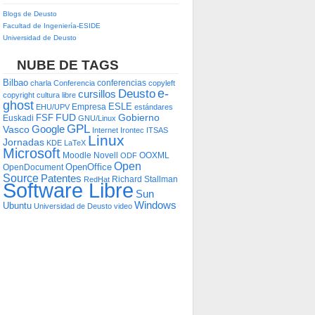
Blogs de Deusto
Facultad de Ingeniería-ESIDE
Universidad de Deusto
NUBE DE TAGS
Bilbao
conferencias
charla
Conferencia
copyleft
e-
Deusto
cursillos
copyright
cultura libre
ghost
ESLE
Empresa
EHU/UPV
estándares
FUD
Gobierno
FSF
Euskadi
GNU/Linux
GPL
Google
Vasco
Internet
Irontec
ITSAS
Linux
Jornadas
KDE
LaTeX
Microsoft
Moodle
Novell
OOXML
ODF
Open
OpenOffice
OpenDocument
Source
Patentes
Richard Stallman
RedHat
Software Libre
Sun
Windows
Ubuntu
Universidad de Deusto
video