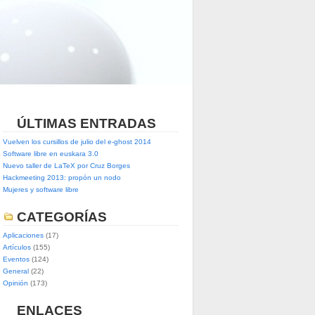
ÚLTIMAS ENTRADAS
Vuelven los cursillos de julio del e-ghost 2014
Software libre en euskara 3.0
Nuevo taller de LaTeX por Cruz Borges
Hackmeeting 2013: propón un nodo
Mujeres y software libre
CATEGORÍAS
Aplicaciones
(17)
Artículos
(155)
Eventos
(124)
General
(22)
Opinión
(173)
ENLACES