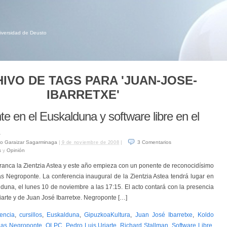
niversidad de Deusto
IVO DE TAGS PARA 'JUAN-JOSE-
IBARRETXE'
e en el Euskalduna y software libre en el
o Garaizar Sagarminaga
|
|
3
Comentarios
9 de noviembre de 2008
s
y
Opinión
anca la Zientzia Astea y este año empieza con un ponente de reconocidísimo
las Negroponte. La conferencia inaugural de la Zientzia Astea tendrá lugar en
lduna, el lunes 10 de noviembre a las 17:15. El acto contará con la presencia
iarte y de Juan José Ibarretxe. Negroponte […]
encia
,
cursillos
,
Euskalduna
,
GipuzkoaKultura
,
Juan José Ibarretxe
,
Koldo
las Negroponte
,
OLPC
,
Pedro Luis Uriarte
,
Richard Stallman
,
Software Libre
,