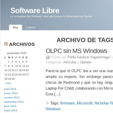
Software Libre
La actualidad del Software Libre vista desde la Universidad de Deusto
Blog
e-ghost
ARCHIVO DE TAGS
ARCHIVOS
OLPC sin MS Windows
septiembre 2020
Escrito por
Pablo Garaizar Sagarminaga
|
L
M
X
J
V
S
D
1
2
3
4
5
6
Categorías:
Artículos
y
Opinión
7
8
9
10
11
12
13
Parecía que el OLPC iba a ser una nu
14
15
16
17
18
19
20
21
22
23
24
25
26
27
amplíe su imperio. Sin embargo parece
28
29
30
chicos de Redmond y que no hay ning
« Jun
Laptop Per Child) colaborando con Micro
junio 2014
marzo 2014
Esta […]
octubre 2013
septiembre 2013
Tags:
firmware
,
Microsoft
,
Nicholas N
junio 2013
Windows
mayo 2013