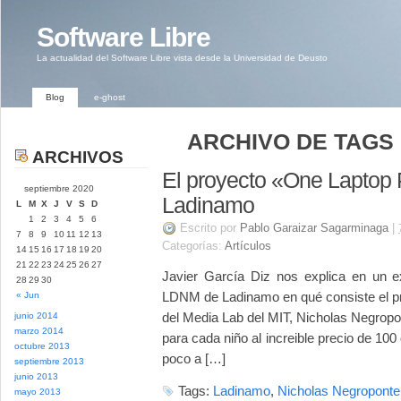
Software Libre
La actualidad del Software Libre vista desde la Universidad de Deusto
Blog
e-ghost
ARCHIVO DE TAGS 
ARCHIVOS
El proyecto «One Laptop 
septiembre 2020
Ladinamo
L
M
X
J
V
S
D
1
2
3
4
5
6
Escrito por
Pablo Garaizar Sagarminaga
|
7
8
9
10
11
12
13
Categorías:
Artículos
14
15
16
17
18
19
20
21
22
23
24
25
26
27
Javier García Diz nos explica en un ex
28
29
30
LDNM de Ladinamo en qué consiste el pr
« Jun
del Media Lab del MIT, Nicholas Negropon
junio 2014
marzo 2014
para cada niño al increible precio de 10
octubre 2013
poco a […]
septiembre 2013
junio 2013
Tags:
Ladinamo
,
Nicholas Negroponte
mayo 2013