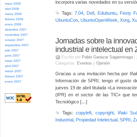
incorpora varias novedades en su versió
mayo 2008
abril 2008
Tags:
7.04
,
Dell
,
Edubuntu
,
Festy F
marzo 2008
febrero 2008
UbuntuCon
,
UbuntuOpenWeek
,
Xorg
,
Xu
enero 2008
diciembre 2007
noviembre 2007
Jornadas sobre la innovac
octubre 2007
septiembre 2007
industrial e intelectual e
julio 2007
junio 2007
Escrito por
Pablo Garaizar Sagarminaga
|
mayo 2007
Categorías:
Eventos
y
Opinión
abril 2007
marzo 2007
Gracias a una invitación hecha por Iña
febrero 2007
Información de SPRI, tengo el gusto d
enero 2007
jueves 19 de abril titulada «La innovación 
(IPR) en el sector de las TIC» que ten
Tecnológico […]
Tags:
copyleft
,
copyright
,
Iñaki Su
Industrial
,
Propiedad Intelectual
,
SPRI
,
Z