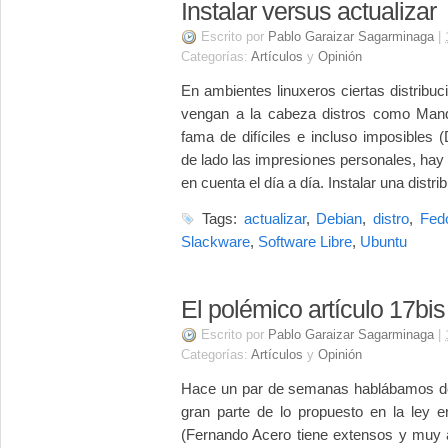
Instalar versus actualizar
Escrito por
Pablo Garaizar Sagarminaga
|
Categorías:
Artículos
y
Opinión
En ambientes linuxeros ciertas distribuc
vengan a la cabeza distros como Mandr
fama de difíciles e incluso imposibles
de lado las impresiones personales, hay
en cuenta el día a día. Instalar una distri
Tags:
actualizar
,
Debian
,
distro
,
Fed
Slackware
,
Software Libre
,
Ubuntu
El polémico artículo 17bis
Escrito por
Pablo Garaizar Sagarminaga
|
Categorías:
Artículos
y
Opinión
Hace un par de semanas hablábamos d
gran parte de lo propuesto en la ley e
(Fernando Acero tiene extensos y muy a