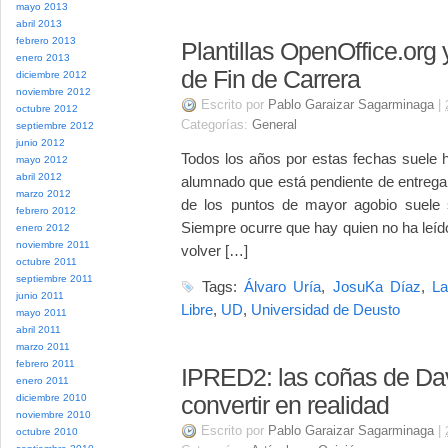
mayo 2013
abril 2013
febrero 2013
Plantillas OpenOffice.org
enero 2013
de Fin de Carrera
diciembre 2012
noviembre 2012
Escrito por
Pablo Garaizar Sagarminaga
|
octubre 2012
Categorías:
General
septiembre 2012
junio 2012
Todos los años por estas fechas suele ha
mayo 2012
abril 2012
alumnado que está pendiente de entrega
marzo 2012
de los puntos de mayor agobio suele 
febrero 2012
Siempre ocurre que hay quien no ha leído
enero 2012
noviembre 2011
volver […]
octubre 2011
septiembre 2011
Tags:
Álvaro Uría
,
JosuKa Díaz
,
L
junio 2011
Libre
,
UD
,
Universidad de Deusto
mayo 2011
abril 2011
marzo 2011
febrero 2011
IPRED2: las coñas de Da
enero 2011
diciembre 2010
convertir en realidad
noviembre 2010
Escrito por
Pablo Garaizar Sagarminaga
|
octubre 2010