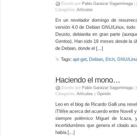
Escrito por
Pablo Garaizar Sagarminaga
|
Categorías:
Artículos
En un revelador domingo de resurrecc
versión 4.0 de Debian GNU/Linux, todo 
Deusto, debianita en gran parte (aunq
Gentoo). Han sido 18 meses desde la últ
de Debian, donde el […]
Tags:
apt-get
,
Debian
,
Etch
,
GNU/Linu
Haciendo el mono…
Escrito por
Pablo Garaizar Sagarminaga
|
Categorías:
Artículos
y
Opinión
Leo en el blog de Ricardo Galli una res
iTWire acerca del acuerdo entre Novell y
siempre polémico Miguel de Icaza, 
incertidumbres que genera el citado ac
había […]