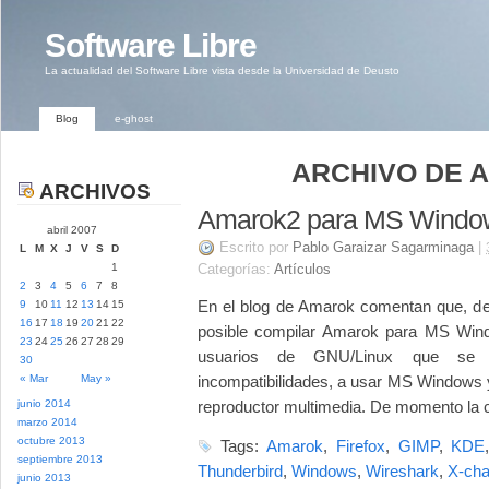
Software Libre
La actualidad del Software Libre vista desde la Universidad de Deusto
Blog
e-ghost
ARCHIVO DE A
ARCHIVOS
Amarok2 para MS Windo
abril 2007
Escrito por
Pablo Garaizar Sagarminaga
|
L
M
X
J
V
S
D
1
Categorías:
Artículos
2
3
4
5
6
7
8
En el blog de Amarok comentan que, des
9
10
11
12
13
14
15
16
17
18
19
20
21
22
posible compilar Amarok para MS Wind
23
24
25
26
27
28
29
usuarios de GNU/Linux que se v
30
« Mar
May »
incompatibilidades, a usar MS Windows y
junio 2014
reproductor multimedia. De momento la 
marzo 2014
octubre 2013
Tags:
Amarok
,
Firefox
,
GIMP
,
KDE
septiembre 2013
Thunderbird
,
Windows
,
Wireshark
,
X-cha
junio 2013