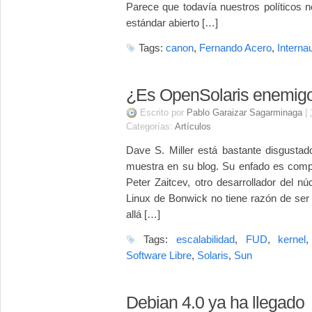
Parece que todavía nuestros políticos n
estándar abierto […]
Tags:
canon
,
Fernando Acero
,
Interna
¿Es OpenSolaris enemig
Escrito por
Pablo Garaizar Sagarminaga
|
Categorías:
Artículos
Dave S. Miller está bastante disgustad
muestra en su blog. Su enfado es comp
Peter Zaitcev, otro desarrollador del n
Linux de Bonwick no tiene razón de se
allá […]
Tags:
escalabilidad
,
FUD
,
kernel
Software Libre
,
Solaris
,
Sun
Debian 4.0 ya ha llegado