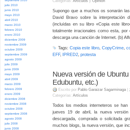
septiembre 2010
Categorías:
Artículos
y
Opinión
julio 2010
Supongo que a muchos os sonarán las
junio 2010
mayo 2010
David Bravo sobre la interpretación
abril 2010
(incluídas en su libro «Copia este lib
marzo 2010
febrero 2010
totalmente irracionales como esta, po
enero 2010
descarga una canción de Internet. (b) Al
diciembre 2009
noviembre 2009
Tags:
Copia este libro
,
CopyCrime
,
c
octubre 2009
EFF
,
IPRED2
,
protesta
septiembre 2009
agosto 2009
julio 2009
junio 2009
Nueva versión de Ubuntu y
mayo 2009
abril 2009
Edubuntu, etc.)
marzo 2009
febrero 2009
Escrito por
Pablo Garaizar Sagarminaga
|
enero 2009
Categorías:
Artículos
diciembre 2008
noviembre 2008
Todos los medios interneteros se han 
octubre 2008
jueves 19 de abril, la nueva versión
septiembre 2008
descargada, comprada o solicitada gr
agosto 2008
julio 2008
muchos blogs, la nueva versión, que in
junio 2008