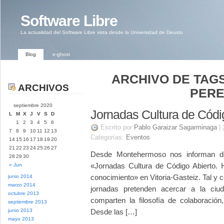
Software Libre
La actualidad del Software Libre vista desde la Universidad de Deusto
Blog
e-ghost
ARCHIVO DE TAGS
ARCHIVOS
PERE
septiembre 2020
Jornadas Cultura de Códi
L
M
X
J
V
S
D
1
2
3
4
5
6
Escrito por
Pablo Garaizar Sagarminaga
|
7
8
9
10
11
12
13
Categorías:
Eventos
14
15
16
17
18
19
20
21
22
23
24
25
26
27
Desde Montehermoso nos informan de
28
29
30
«Jornadas Cultura de Código Abierto. 
« Jun
conocimiento» en Vitoria-Gasteiz. Tal 
junio 2014
marzo 2014
jornadas pretenden acercar a la ciud
octubre 2013
comparten la filosofía de colaboración
septiembre 2013
junio 2013
Desde las […]
mayo 2013