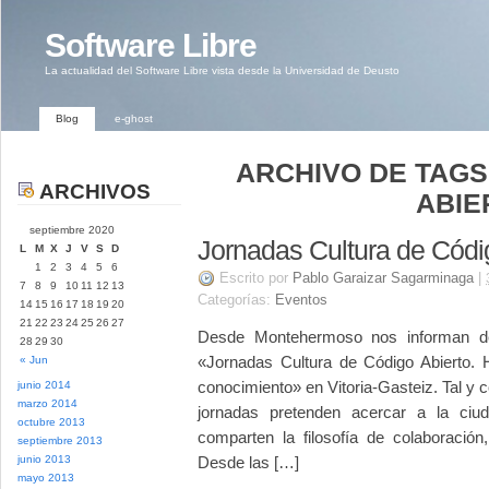
Software Libre
La actualidad del Software Libre vista desde la Universidad de Deusto
Blog
e-ghost
ARCHIVO DE TAGS
ARCHIVOS
ABIE
septiembre 2020
Jornadas Cultura de Códi
L
M
X
J
V
S
D
1
2
3
4
5
6
Escrito por
Pablo Garaizar Sagarminaga
|
7
8
9
10
11
12
13
Categorías:
Eventos
14
15
16
17
18
19
20
21
22
23
24
25
26
27
Desde Montehermoso nos informan de
28
29
30
«Jornadas Cultura de Código Abierto. 
« Jun
conocimiento» en Vitoria-Gasteiz. Tal 
junio 2014
marzo 2014
jornadas pretenden acercar a la ciud
octubre 2013
comparten la filosofía de colaboración
septiembre 2013
junio 2013
Desde las […]
mayo 2013