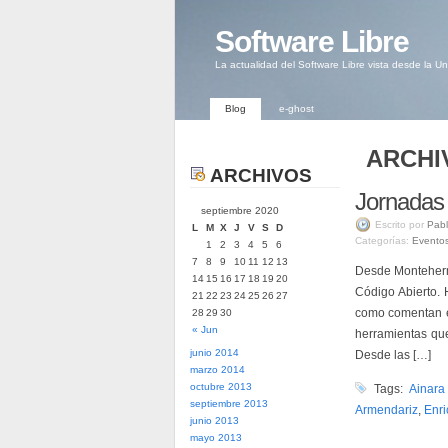
Software Libre
La actualidad del Software Libre vista desde la U
Blog
e-ghost
ARCHI
ARCHIVOS
Jornadas 
septiembre 2020
Escrito por
Pabl
L
M
X
J
V
S
D
Categorías:
Evento
1
2
3
4
5
6
7
8
9
10
11
12
13
Desde Monteherm
14
15
16
17
18
19
20
Código Abierto. 
21
22
23
24
25
26
27
como comentan en
28
29
30
« Jun
herramientas que
junio 2014
Desde las […]
marzo 2014
octubre 2013
Tags:
Ainara
septiembre 2013
Armendariz
,
Enri
junio 2013
mayo 2013