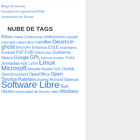
Blogs de Deusto
Facultad de Ingeniería-ESIDE
Universidad de Deusto
NUBE DE TAGS
Bilbao
conferencias
charla
Conferencia
copyleft
e-
Deusto
cursillos
copyright
cultura libre
ghost
ESLE
Empresa
EHU/UPV
estándares
FUD
Gobierno
FSF
Euskadi
GNU/Linux
GPL
Google
Vasco
Internet
Irontec
ITSAS
Linux
Jornadas
KDE
LaTeX
Microsoft
Moodle
Novell
OOXML
ODF
Open
OpenOffice
OpenDocument
Source
Patentes
Richard Stallman
RedHat
Software Libre
Sun
Windows
Ubuntu
Universidad de Deusto
video