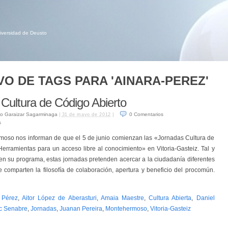
niversidad de Deusto
VO DE TAGS PARA 'AINARA-PEREZ'
Cultura de Código Abierto
o Garaizar Sagarminaga
|
|
0
Comentarios
31 de mayo de 2012
s
oso nos informan de que el 5 de junio comienzan las «Jornadas Cultura de
Herramientas para un acceso libre al conocimiento» en Vitoria-Gasteiz. Tal y
 su programa, estas jornadas pretenden acercar a la ciudadanía diferentes
 comparten la filosofía de colaboración, apertura y beneficio del procomún.
 Pérez
,
Aitor López de Aberasturi
,
Amaia Maestre
,
Cultura Abierta
,
Daniel
c Senabre
,
Jornadas
,
Juanan Pereira
,
Montehermoso
,
Vitoria-Gasteiz