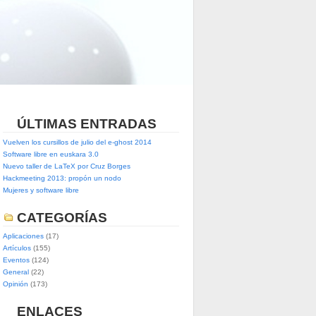
ÚLTIMAS ENTRADAS
Vuelven los cursillos de julio del e-ghost 2014
Software libre en euskara 3.0
Nuevo taller de LaTeX por Cruz Borges
Hackmeeting 2013: propón un nodo
Mujeres y software libre
CATEGORÍAS
Aplicaciones
(17)
Artículos
(155)
Eventos
(124)
General
(22)
Opinión
(173)
ENLACES