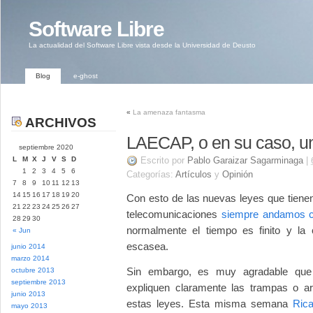
Software Libre
La actualidad del Software Libre vista desde la Universidad de Deusto
Blog
e-ghost
«
La amenaza fantasma
ARCHIVOS
LAECAP, o en su caso, u
septiembre 2020
L
M
X
J
V
S
D
Escrito por
Pablo Garaizar Sagarminaga
|
1
2
3
4
5
6
Categorías:
Artículos
y
Opinión
7
8
9
10
11
12
13
14
15
16
17
18
19
20
Con esto de las nuevas leyes que tienen
21
22
23
24
25
26
27
telecomunicaciones
siempre andamos co
28
29
30
normalmente el tiempo es finito y l
« Jun
escasea.
junio 2014
marzo 2014
Sin embargo, es muy agradable que 
octubre 2013
septiembre 2013
expliquen claramente las trampas o ar
junio 2013
estas leyes. Esta misma semana
Rica
mayo 2013