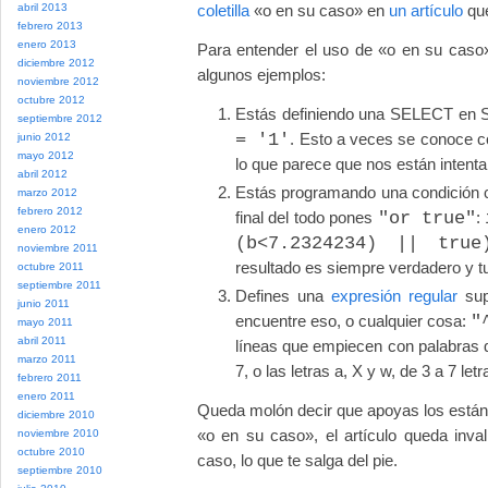
abril 2013
coletilla
«o en su caso» en
un artículo
que
febrero 2013
enero 2013
Para entender el uso de «o en su caso»
diciembre 2012
algunos ejemplos:
noviembre 2012
octubre 2012
Estás definiendo una SELECT en SQ
septiembre 2012
= '1'
. Esto a veces se conoce
junio 2012
mayo 2012
lo que parece que nos están intentan
abril 2012
Estás programando una condición 
marzo 2012
febrero 2012
final del todo pones
"or true"
:
enero 2012
(b<7.2324234) || true
noviembre 2011
resultado es siempre verdadero y t
octubre 2011
septiembre 2011
Defines una
expresión regular
sup
junio 2011
encuentre eso, o cualquier cosa:
"
mayo 2011
abril 2011
líneas que empiecen con palabras 
marzo 2011
7, o las letras a, X y w, de 3 a 7 le
febrero 2011
enero 2011
Queda molón decir que apoyas los estánd
diciembre 2010
«o en su caso», el artículo queda inv
noviembre 2010
octubre 2010
caso, lo que te salga del pie.
septiembre 2010