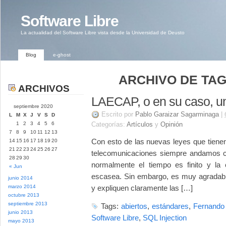
Software Libre
La actualidad del Software Libre vista desde la Universidad de Deusto
Blog
e-ghost
ARCHIVO DE TAG
ARCHIVOS
LAECAP, o en su caso, u
septiembre 2020
Escrito por
Pablo Garaizar Sagarminaga
|
L
M
X
J
V
S
D
1
2
3
4
5
6
Categorías:
Artículos
y
Opinión
7
8
9
10
11
12
13
Con esto de las nuevas leyes que tienen
14
15
16
17
18
19
20
21
22
23
24
25
26
27
telecomunicaciones siempre andamos co
28
29
30
normalmente el tiempo es finito y la 
« Jun
escasea. Sin embargo, es muy agradable
junio 2014
marzo 2014
y expliquen claramente las […]
octubre 2013
septiembre 2013
Tags:
abiertos
,
estándares
,
Fernando
junio 2013
Software Libre
,
SQL Injection
mayo 2013