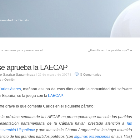
niversidad de Deusto
n de semana para pensar en el
¿Pastilla azul o pastilla roja?
»
e aprueba la LAECAP
o Garaizar Sagarminaga
|
|
5
Comentarios
26 de marzo de 2007
s
y
Opinión
arlos Atares
, mañana es uno de esos días donde la comunidad del software
n España, se la juega con la
LAECAP
.
te grave lo que comenta Carlos en el siguiente párrafo:
n la próxima semana de la LAECAP es preocupante que tan solo los partidos
esentación parlamentaria de la Cámara hayan prestado atención a
las
s remitió Hispalinux
y que tan solo la Chunta Aragonesista las haya asumido
lencio de los grandes partidos políticos (con
algunas excepciones
en sus filas)