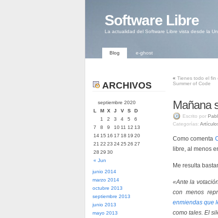
Software Libre
La actualidad del Software Libre vista desde la U
Blog
e-ghost
«
Tienes todo el fi
ARCHIVOS
Summer of Code
Mañana s
septiembre 2020
L
M
X
J
V
S
D
Escrito por
Pabl
1
2
3
4
5
6
Categorías:
Artículo
7
8
9
10
11
12
13
14
15
16
17
18
19
20
Como comenta
C
21
22
23
24
25
26
27
libre, al menos e
28
29
30
« Jun
Me resulta bastan
junio 2014
marzo 2014
«Ante la votació
octubre 2013
con menos repr
septiembre 2013
enmiendas que le
junio 2013
como tales. El si
mayo 2013