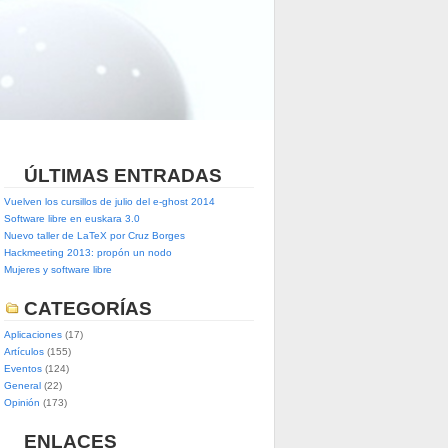
ÚLTIMAS ENTRADAS
Vuelven los cursillos de julio del e-ghost 2014
Software libre en euskara 3.0
Nuevo taller de LaTeX por Cruz Borges
Hackmeeting 2013: propón un nodo
Mujeres y software libre
CATEGORÍAS
Aplicaciones
(17)
Artículos
(155)
Eventos
(124)
General
(22)
Opinión
(173)
ENLACES