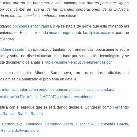
 temo que no les preocupa lo más mínimo, o lo que es peor que siguen
on los cantos de sirena de las grandes corporaciones de la industria
ndo no directamente ‘cochambados‘ con ellas».
citando
opiniones encontradas
, y ya se habla de
gente
que está minando las
mienda de Hispalinux, de la «
mano negra
» o de las
típicas excusas
para no
nmiendas.
esAbiertos.com
han participado también con enmiendas, precisamente sobre
tos y sobre no discriminación ciudadana por su elección tecnológica, y se
ste documento de análisis:
tabla-resumen-ejecutivo-enmiendas.pdf
 como comenta Alberto Barrionuevo, en estos dos artículos de
os.org se ha analizado el problema en detalle:
 internacionales como origen de abusos y discriminación ciudadana
inistración Electrónica (LAECAP) y estándares abiertos
rítica con el enfoque que se está dando desde el Congreso como
Fernando
s García
o
Ramón Ramón
.
o Barrionuevo
,
enmienda
,
Fernando Acero
,
Hispalinux
,
Juantomás García
,
 Ramón
,
Software Libre