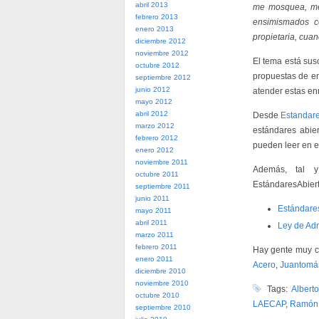
abril 2013
me mosquea, me
febrero 2013
ensimismados c
enero 2013
propietaria, cua
diciembre 2012
noviembre 2012
El tema está sus
octubre 2012
propuestas de en
septiembre 2012
junio 2012
atender estas e
mayo 2012
abril 2012
Desde
Estandar
marzo 2012
estándares abier
febrero 2012
pueden leer en e
enero 2012
noviembre 2011
Además, tal y
octubre 2011
EstándaresAbiert
septiembre 2011
junio 2011
Estándares
mayo 2011
abril 2011
Ley de Adm
marzo 2011
febrero 2011
Hay gente muy c
enero 2011
Acero
,
Juantomá
diciembre 2010
noviembre 2010
Tags:
Albert
octubre 2010
LAECAP
,
Ramón
septiembre 2010