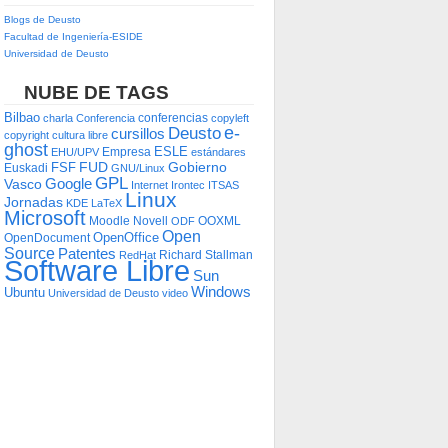
Blogs de Deusto
Facultad de Ingeniería-ESIDE
Universidad de Deusto
NUBE DE TAGS
Bilbao
conferencias
charla
Conferencia
copyleft
e-
Deusto
cursillos
copyright
cultura libre
ghost
ESLE
Empresa
EHU/UPV
estándares
FUD
Gobierno
FSF
Euskadi
GNU/Linux
GPL
Google
Vasco
Internet
Irontec
ITSAS
Linux
Jornadas
KDE
LaTeX
Microsoft
Moodle
Novell
OOXML
ODF
Open
OpenOffice
OpenDocument
Source
Patentes
Richard Stallman
RedHat
Software Libre
Sun
Windows
Ubuntu
Universidad de Deusto
video