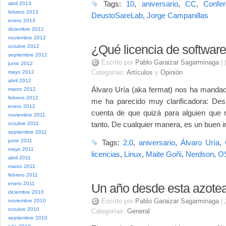
Tags:
10
,
aniversario
,
CC
,
Confer
abril 2013
febrero 2013
DeustoSareLab
,
Jorge Campanillas
enero 2013
diciembre 2012
noviembre 2012
¿Qué licencia de software 
octubre 2012
septiembre 2012
Escrito por
Pablo Garaizar Sagarminaga
|
junio 2012
Categorías:
Artículos
y
Opinión
mayo 2012
abril 2012
Álvaro Uría (aka fermat) nos ha mandado
marzo 2012
febrero 2012
me ha parecido muy clarificadora: De
enero 2012
cuenta de que quizá para alguien que 
noviembre 2011
tanto. De cualquier manera, es un buen i
octubre 2011
septiembre 2011
junio 2011
Tags:
2.0
,
aniversario
,
Álvaro Uría
,
mayo 2011
licencias
,
Linux
,
Maite Goñi
,
Nerdson
,
O
abril 2011
marzo 2011
febrero 2011
enero 2011
Un año desde esta azote
diciembre 2010
Escrito por
Pablo Garaizar Sagarminaga
|
noviembre 2010
octubre 2010
Categorías:
General
septiembre 2010