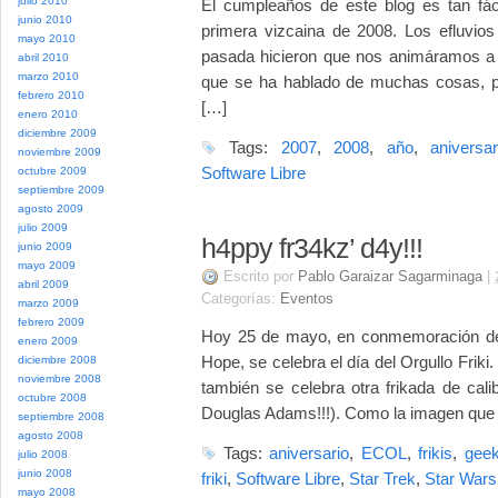
julio 2010
El cumpleaños de este blog es tan fác
junio 2010
primera vizcaina de 2008. Los efluvios
mayo 2010
pasada hicieron que nos animáramos a d
abril 2010
marzo 2010
que se ha hablado de muchas cosas, pe
febrero 2010
[…]
enero 2010
diciembre 2009
Tags:
2007
,
2008
,
año
,
aniversar
noviembre 2009
Software Libre
octubre 2009
septiembre 2009
agosto 2009
julio 2009
h4ppy fr34kz’ d4y!!!
junio 2009
mayo 2009
Escrito por
Pablo Garaizar Sagarminaga
|
abril 2009
Categorías:
Eventos
marzo 2009
febrero 2009
Hoy 25 de mayo, en conmemoración del
enero 2009
Hope, se celebra el día del Orgullo Frik
diciembre 2008
noviembre 2008
también se celebra otra frikada de calib
octubre 2008
Douglas Adams!!!). Como la imagen que t
septiembre 2008
agosto 2008
Tags:
aniversario
,
ECOL
,
frikis
,
gee
julio 2008
junio 2008
friki
,
Software Libre
,
Star Trek
,
Star Wars
mayo 2008