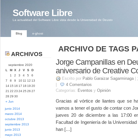
Software Libre
La actualidad del Software Libre vista desde la Universidad de Deusto
Blog
e-ghost
ARCHIVO DE TAGS P
ARCHIVOS
Jorge Campanillas en Deu
septiembre 2020
aniversario de Creative
L
M
X
J
V
S
D
1
2
3
4
5
6
Escrito por
Pablo Garaizar Sagarminaga
|
7
8
9
10
11
12
13
|
4
Comentarios
14
15
16
17
18
19
20
Categorías:
Eventos
y
Opinión
21
22
23
24
25
26
27
28
29
30
Gracias al vórtice de liantes que se 
« Jun
vamos a tener el gusto de contar con J
junio 2014
marzo 2014
jueves 20 de diciembre a las 17:00 en
octubre 2013
Facultad de Ingeniería de la Universid
septiembre 2013
han […]
junio 2013
mayo 2013