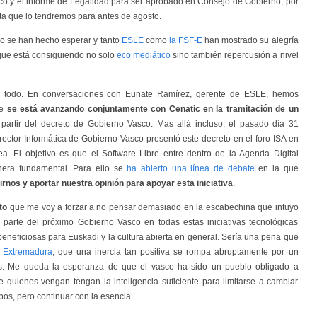
o y el informe de Legalidad para ser aprobado en Consejo de Gobierno, por
ta que lo tendremos para antes de agosto.
o se han hecho esperar y tanto
ESLE
como
la FSF-E
han mostrado su alegría
, que está consiguiendo no solo
eco mediático
sino también repercusión a nivel
s todo. En conversaciones con Eunate Ramírez, gerente de ESLE, hemos
ue
se está avanzando conjuntamente con Cenatic en la tramitación de un
partir del decreto de Gobierno Vasco. Mas allá incluso, el pasado día 31
irector Informática de Gobierno Vasco presentó este decreto en el foro ISA en
a. El objetivo es que el Software Libre entre dentro de la Agenda Digital
era fundamental. Para ello se
ha abierto una línea de debate
en la que
irnos y aportar nuestra opinión para apoyar esta iniciativa
.
to
que me voy a forzar a no pensar demasiado en la escabechina que intuyo
 parte del próximo Gobierno Vasco en todas estas iniciativas tecnológicas
neficiosas para Euskadi y la cultura abierta en general. Sería una pena que
 Extremadura
, que una inercia tan positiva se rompa abruptamente por un
s. Me queda la esperanza de que el vasco ha sido un pueblo obligado a
 quienes vengan tengan la inteligencia suficiente para limitarse a cambiar
pos, pero continuar con la esencia.