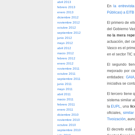
abril 2013
En
la entrevis
febrero 2013
Públicas) a EITB
enero 2013
diciembre 2012
El primero de ell
noviembre 2012
octubre 2012
del Gobierno Va
septiembre 2012
no la mera repe
junio 2012
actuación, del ce
mayo 2012
Vasco es el prim
abril 2012
marzo 2012
en el sector TIC 
febrero 2012
enero 2012
El segundo tien
noviembre 2011
mejorado por ci
octubre 2011
entidades:
GAIA
septiembre 2011
iniciativa se con
junio 2011
mayo 2011
El tercero tiene 
abril 2011
marzo 2011
sistema similar 
febrero 2011
la
EUPL
, una
li
enero 2011
oficiales,
simila
diciembre 2010
Tivoización
, aun
noviembre 2010
octubre 2010
El decreto está 
septiembre 2010