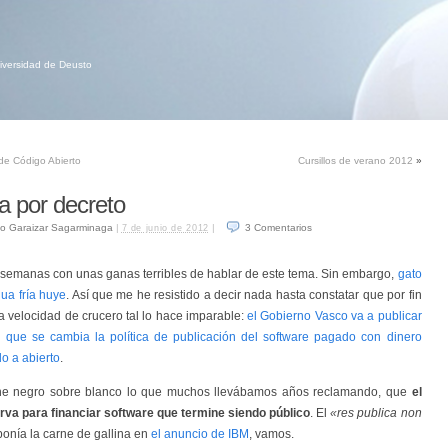
niversidad de Deusto
de Código Abierto
Cursillos de verano 2012
»
a por decreto
o Garaizar Sagarminaga
|
|
3
Comentarios
7 de junio de 2012
semanas con unas ganas terribles de hablar de este tema. Sin embargo,
gato
ua fría huye
. Así que me he resistido a decir nada hasta constatar que por fin
 velocidad de crucero tal lo hace imparable:
el Gobierno Vasco va a publicar
l que se cambia la política de publicación del software pagado con dinero
o a abierto
.
ne negro sobre blanco lo que muchos llevábamos años reclamando, que
el
irva para financiar software que termine siendo público
. El
«res publica non
onía la carne de gallina en
el anuncio de IBM
, vamos.