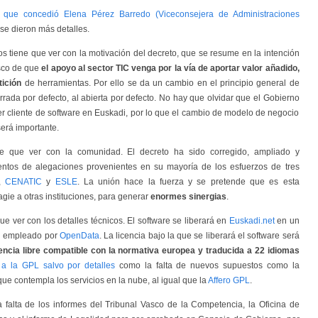
ta que concedió Elena Pérez Barredo (Viceconsejera de Administraciones
se dieron más detalles.
os tiene que ver con la motivación del decreto, que se resume en la intención
sco de que
el apoyo al sector TIC venga por la vía de aportar valor añadido,
tición
de herramientas. Por ello se da un cambio en el principio general de
rrada por defecto, al abierta por defecto. No hay que olvidar que el Gobierno
er cliente de software en Euskadi, por lo que el cambio de modelo de negocio
será importante.
e que ver con la comunidad. El decreto ha sido corregido, ampliado y
entos de alegaciones provenientes en su mayoría de los esfuerzos de tres
,
CENATIC
y
ESLE
. La unión hace la fuerza y se pretende que es esta
tagie a otras instituciones, para generar
enormes sinergias
.
que ver con los detalles técnicos. El software se liberará en
Euskadi.net
en un
al empleado por
OpenData
. La licencia bajo la que se liberará el software será
cencia libre compatible con la normativa europea y traducida a 22 idiomas
r a la GPL salvo por detalles
como la falta de nuevos supuestos como la
que contempla los servicios en la nube, al igual que la
Affero GPL
.
a falta de los informes del Tribunal Vasco de la Competencia, la Oficina de