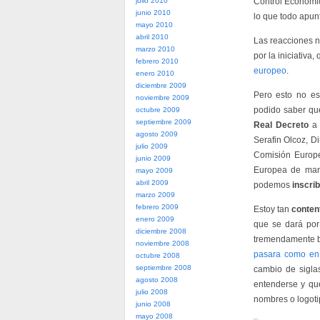
julio 2010
Control Económic
junio 2010
lo que todo apun
mayo 2010
abril 2010
Las reacciones n
marzo 2010
por la iniciativa
febrero 2010
europeo
.
enero 2010
diciembre 2009
Pero esto no e
noviembre 2009
podido saber q
octubre 2009
septiembre 2009
Real Decreto
a 
agosto 2009
Serafin Olcoz, D
julio 2009
Comisión Europe
junio 2009
Europea de man
mayo 2009
abril 2009
podemos
inscrib
marzo 2009
febrero 2009
Estoy tan
conten
enero 2009
que se dará por
diciembre 2008
tremendamente be
noviembre 2008
pasara como en
octubre 2008
septiembre 2008
cambio de sigla
agosto 2008
entenderse y que
julio 2008
nombres o logoti
junio 2008
mayo 2008