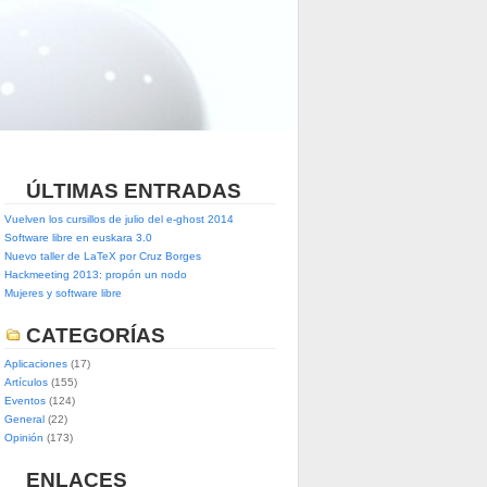
ÚLTIMAS ENTRADAS
Vuelven los cursillos de julio del e-ghost 2014
Software libre en euskara 3.0
Nuevo taller de LaTeX por Cruz Borges
Hackmeeting 2013: propón un nodo
Mujeres y software libre
CATEGORÍAS
Aplicaciones
(17)
Artículos
(155)
Eventos
(124)
General
(22)
Opinión
(173)
ENLACES