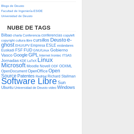
Blogs de Deusto
Facultad de Ingeniería-ESIDE
Universidad de Deusto
NUBE DE TAGS
Bilbao
conferencias
charla
Conferencia
copyleft
e-
Deusto
cursillos
copyright
cultura libre
ghost
ESLE
Empresa
EHU/UPV
estándares
FUD
Gobierno
FSF
Euskadi
GNU/Linux
GPL
Google
Vasco
Internet
Irontec
ITSAS
Linux
Jornadas
KDE
LaTeX
Microsoft
Moodle
Novell
OOXML
ODF
Open
OpenOffice
OpenDocument
Source
Patentes
Richard Stallman
RedHat
Software Libre
Sun
Windows
Ubuntu
Universidad de Deusto
video