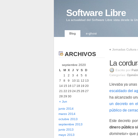
Software Libre
La actualidad del Software Libre vista desde la U
Blog
e-ghost
«
Jornadas Cultura 
ARCHIVOS
La cordur
septiembre 2020
L
M
X
J
V
S
D
Escrito por
Pabl
Categorías:
Opinión
1
2
3
4
5
6
7
8
9
10
11
12
13
Llevaba ya unas 
14
15
16
17
18
19
20
escaldado del ag
21
22
23
24
25
26
27
28
29
30
ha alcanzado una
« Jun
un decreto en e
junio 2014
público de cerrad
marzo 2014
octubre 2013
Este decreto po
septiembre 2013
dinero público s
junio 2013
dominetur»
que p
mayo 2013