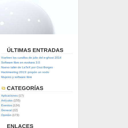
ÚLTIMAS ENTRADAS
Vuelven los cursillos de julio del e-ghost 2014
Software libre en euskara 3.0
Nuevo taller de LaTeX por Cruz Borges
Hackmeeting 2013: propón un nodo
Mujeres y software libre
CATEGORÍAS
Aplicaciones
(17)
Artículos
(155)
Eventos
(124)
General
(22)
Opinión
(173)
ENLACES