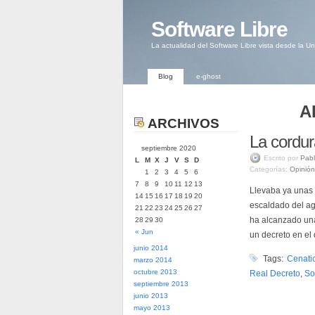
Software Libre
La actualidad del Software Libre vista desde la U
Blog
e-ghost
A
ARCHIVOS
La cordur
septiembre 2020
Escrito por
Pabl
L
M
X
J
V
S
D
Categorías:
Opinión
1
2
3
4
5
6
7
8
9
10
11
12
13
Llevaba ya unas 
14
15
16
17
18
19
20
escaldado del agu
21
22
23
24
25
26
27
ha alcanzado una
28
29
30
« Jun
un decreto en el
junio 2014
Tags:
Cenati
marzo 2014
octubre 2013
Real Decreto
,
So
septiembre 2013
junio 2013
mayo 2013