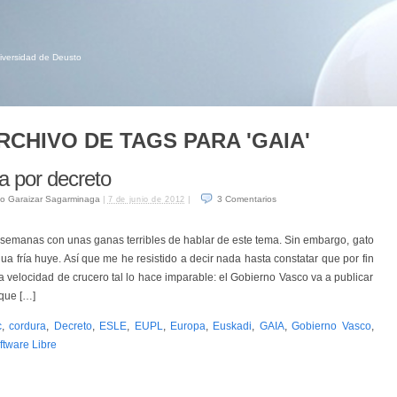
niversidad de Deusto
RCHIVO DE TAGS PARA 'GAIA'
a por decreto
o Garaizar Sagarminaga
|
|
3
Comentarios
7 de junio de 2012
semanas con unas ganas terribles de hablar de este tema. Sin embargo, gato
a fría huye. Así que me he resistido a decir nada hasta constatar que por fin
 velocidad de crucero tal lo hace imparable: el Gobierno Vasco va a publicar
 que […]
c
,
cordura
,
Decreto
,
ESLE
,
EUPL
,
Europa
,
Euskadi
,
GAIA
,
Gobierno Vasco
,
ftware Libre