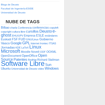
Blogs de Deusto
Facultad de Ingeniería-ESIDE
Universidad de Deusto
NUBE DE TAGS
Bilbao
conferencias
charla
Conferencia
copyleft
e-
Deusto
cursillos
copyright
cultura libre
ghost
ESLE
Empresa
EHU/UPV
estándares
FUD
Gobierno
FSF
Euskadi
GNU/Linux
GPL
Google
Vasco
Internet
Irontec
ITSAS
Linux
Jornadas
KDE
LaTeX
Microsoft
Moodle
Novell
OOXML
ODF
Open
OpenOffice
OpenDocument
Source
Patentes
Richard Stallman
RedHat
Software Libre
Sun
Windows
Ubuntu
Universidad de Deusto
video