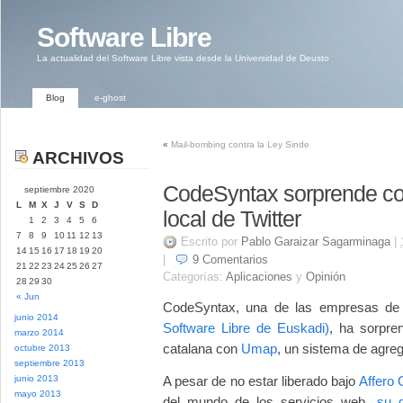
Software Libre
La actualidad del Software Libre vista desde la Universidad de Deusto
Blog
e-ghost
«
Mail-bombing contra la Ley Sinde
ARCHIVOS
CodeSyntax sorprende c
septiembre 2020
L
M
X
J
V
S
D
local de Twitter
1
2
3
4
5
6
7
8
9
10
11
12
13
Escrito por
Pablo Garaizar Sagarminaga
|
14
15
16
17
18
19
20
|
9
Comentarios
21
22
23
24
25
26
27
Categorías:
Aplicaciones
y
Opinión
28
29
30
« Jun
CodeSyntax, una de las empresas d
junio 2014
Software Libre de Euskadi)
, ha sorpre
marzo 2014
catalana con
Umap
, un sistema de agre
octubre 2013
septiembre 2013
junio 2013
A pesar de no estar liberado bajo
Affero
mayo 2013
del mundo de los servicios web,
su d