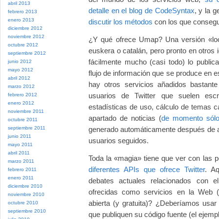
abril 2013
detalle en el blog de CodeSyntax
, y la 
febrero 2013
enero 2013
discutir los métodos
con los que consegui
diciembre 2012
noviembre 2012
¿Y qué ofrece Umap? Una versión «loc
octubre 2012
euskera o catalán, pero pronto en otros
septiembre 2012
fácilmente mucho (casi todo) lo publi
junio 2012
mayo 2012
flujo de información que se produce en e
abril 2012
hay otros servicios añadidos bastant
marzo 2012
usuarios de Twitter que suelen escr
febrero 2012
enero 2012
estadísticas de uso, cálculo de temas 
noviembre 2011
apartado de noticias (
de momento sólo 
octubre 2011
septiembre 2011
generado automáticamente después de an
junio 2011
usuarios seguidos.
mayo 2011
abril 2011
Toda la «magia» tiene que ver con las 
marzo 2011
diferentes APIs que ofrece Twitter
. A
febrero 2011
enero 2011
debates actuales relacionados con el
diciembre 2010
ofrecidas como servicios en la Web 
noviembre 2010
abierta (y gratuita)? ¿Deberíamos usar
octubre 2010
septiembre 2010
que publiquen su código fuente (el eje