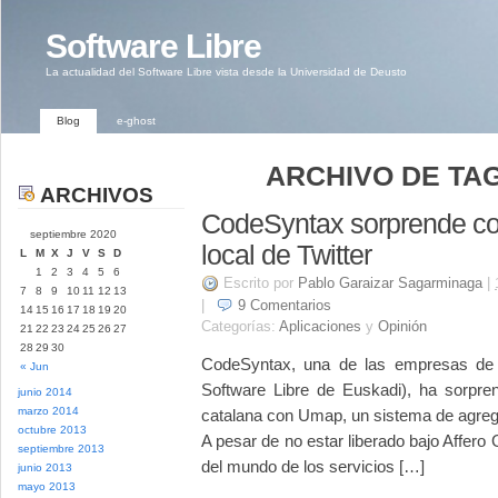
Software Libre
La actualidad del Software Libre vista desde la Universidad de Deusto
Blog
e-ghost
ARCHIVO DE TAG
ARCHIVOS
CodeSyntax sorprende c
septiembre 2020
local de Twitter
L
M
X
J
V
S
D
1
2
3
4
5
6
Escrito por
Pablo Garaizar Sagarminaga
|
7
8
9
10
11
12
13
|
9
Comentarios
14
15
16
17
18
19
20
Categorías:
Aplicaciones
y
Opinión
21
22
23
24
25
26
27
28
29
30
CodeSyntax, una de las empresas de
« Jun
Software Libre de Euskadi), ha sorpren
junio 2014
marzo 2014
catalana con Umap, un sistema de agreg
octubre 2013
A pesar de no estar liberado bajo Affero G
septiembre 2013
del mundo de los servicios […]
junio 2013
mayo 2013