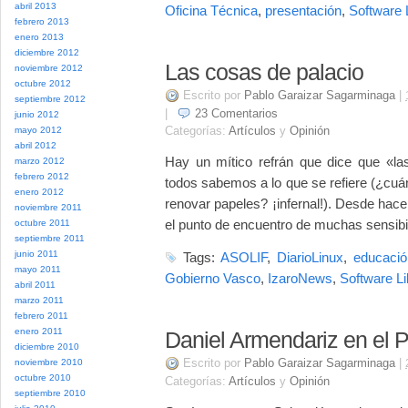
abril 2013
Oficina Técnica
,
presentación
,
Software 
febrero 2013
enero 2013
diciembre 2012
Las cosas de palacio
noviembre 2012
octubre 2012
Escrito por
Pablo Garaizar Sagarminaga
|
septiembre 2012
|
23
Comentarios
junio 2012
Categorías:
Artículos
y
Opinión
mayo 2012
abril 2012
Hay un mítico refrán que dice que «la
marzo 2012
febrero 2012
todos sabemos a lo que se refiere (¿cuán
enero 2012
renovar papeles? ¡infernal!). Desde hace
noviembre 2011
el punto de encuentro de muchas sensibil
octubre 2011
septiembre 2011
junio 2011
Tags:
ASOLIF
,
DiarioLinux
,
educació
mayo 2011
Gobierno Vasco
,
IzaroNews
,
Software Li
abril 2011
marzo 2011
febrero 2011
enero 2011
Daniel Armendariz en el 
diciembre 2010
Escrito por
Pablo Garaizar Sagarminaga
|
noviembre 2010
octubre 2010
Categorías:
Artículos
y
Opinión
septiembre 2010