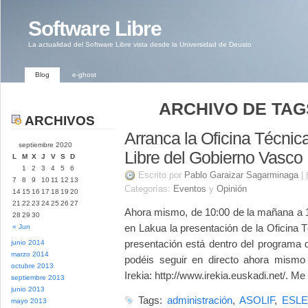
Software Libre
La actualidad del Software Libre vista desde la Universidad de Deusto
Blog
e-ghost
ARCHIVO DE TAGS
ARCHIVOS
Arranca la Oficina Técnic
septiembre 2020
Libre del Gobierno Vasco
L
M
X
J
V
S
D
1
2
3
4
5
6
Escrito por
Pablo Garaizar Sagarminaga
|
7
8
9
10
11
12
13
Categorías:
Eventos
y
Opinión
14
15
16
17
18
19
20
21
22
23
24
25
26
27
Ahora mismo, de 10:00 de la mañana a 1
28
29
30
en Lakua la presentación de la Oficina 
« Jun
presentación está dentro del programa d
junio 2014
marzo 2014
podéis seguir en directo ahora mismo 
octubre 2013
Irekia: http://www.irekia.euskadi.net/. Me
septiembre 2013
junio 2013
Tags:
administración
,
ASOLIF
,
ESLE
mayo 2013