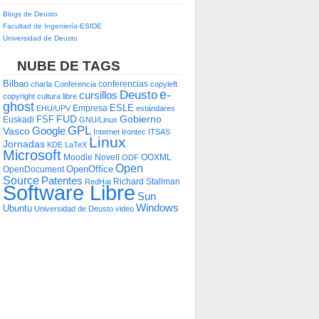
Blogs de Deusto
Facultad de Ingeniería-ESIDE
Universidad de Deusto
NUBE DE TAGS
Bilbao
conferencias
charla
Conferencia
copyleft
e-
Deusto
cursillos
copyright
cultura libre
ghost
ESLE
Empresa
EHU/UPV
estándares
FUD
Gobierno
FSF
Euskadi
GNU/Linux
GPL
Google
Vasco
Internet
Irontec
ITSAS
Linux
Jornadas
KDE
LaTeX
Microsoft
Moodle
Novell
OOXML
ODF
Open
OpenOffice
OpenDocument
Source
Patentes
Richard Stallman
RedHat
Software Libre
Sun
Windows
Ubuntu
Universidad de Deusto
video