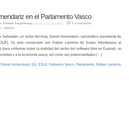
mendariz en el Parlamento Vasco
o Garaizar Sagarminaga
|
|
5
Comentarios
24 de junio de 2008
s
y
Opinión
Sebastián, un lector del blog, Daniel Armendariz, carismático presidente de
LIF), ha sido convocado por Rafael Larreina de Eusko Alkartasuna al
para «informar sobre la realidad del sector del software libre en Euskadi, su
sociedad y a la economía vasca, así como sus potencialidades […]
,
Daniel Armendariz
,
EA
,
ESLE
,
Gobierno Vasco
,
Parlamento
,
Rafael Larreina
,