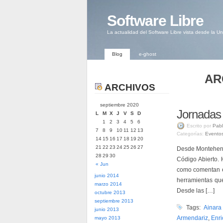
Software Libre
La actualidad del Software Libre vista desde la U
Blog
e-ghost
AR
ARCHIVOS
septiembre 2020
Jornadas 
L
M
X
J
V
S
D
1
2
3
4
5
6
Escrito por
Pabl
7
8
9
10
11
12
13
Categorías:
Evento
14
15
16
17
18
19
20
21
22
23
24
25
26
27
Desde Monteherm
28
29
30
Código Abierto. 
« Jun
como comentan en
junio 2014
herramientas que
marzo 2014
Desde las […]
octubre 2013
septiembre 2013
Tags:
Ainara
junio 2013
Armendariz
,
Enri
mayo 2013