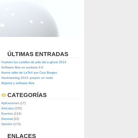
ÚLTIMAS ENTRADAS
Vuelven los cursillos de julio del e-ghost 2014
Software libre en euskara 3.0
Nuevo taller de LaTeX por Cruz Borges
Hackmeeting 2013: propón un nodo
Mujeres y software libre
CATEGORÍAS
Aplicaciones
(17)
Artículos
(155)
Eventos
(124)
General
(22)
Opinión
(173)
ENLACES