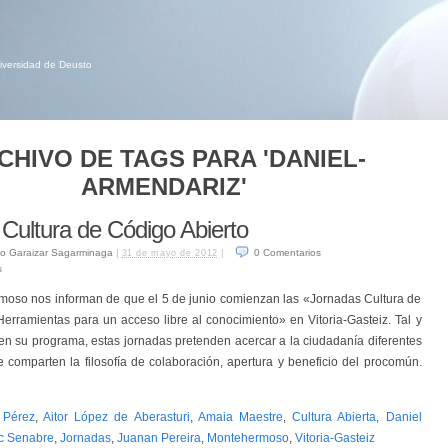
niversidad de Deusto
CHIVO DE TAGS PARA 'DANIEL-
ARMENDARIZ'
Cultura de Código Abierto
o Garaizar Sagarminaga
|
|
0
Comentarios
31 de mayo de 2012
s
oso nos informan de que el 5 de junio comienzan las «Jornadas Cultura de
Herramientas para un acceso libre al conocimiento» en Vitoria-Gasteiz. Tal y
 su programa, estas jornadas pretenden acercar a la ciudadanía diferentes
 comparten la filosofía de colaboración, apertura y beneficio del procomún.
 Pérez
,
Aitor López de Aberasturi
,
Amaia Maestre
,
Cultura Abierta
,
Daniel
c Senabre
,
Jornadas
,
Juanan Pereira
,
Montehermoso
,
Vitoria-Gasteiz