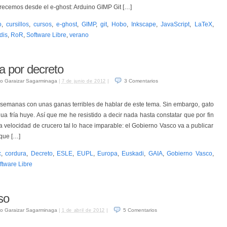
recemos desde el e-ghost: Arduino GIMP Git […]
o
,
cursillos
,
cursos
,
e-ghost
,
GIMP
,
git
,
Hobo
,
Inkscape
,
JavaScript
,
LaTeX
,
dis
,
RoR
,
Software Libre
,
verano
a por decreto
o Garaizar Sagarminaga
|
|
3
Comentarios
7 de junio de 2012
semanas con unas ganas terribles de hablar de este tema. Sin embargo, gato
a fría huye. Así que me he resistido a decir nada hasta constatar que por fin
 velocidad de crucero tal lo hace imparable: el Gobierno Vasco va a publicar
 que […]
c
,
cordura
,
Decreto
,
ESLE
,
EUPL
,
Europa
,
Euskadi
,
GAIA
,
Gobierno Vasco
,
ftware Libre
so
o Garaizar Sagarminaga
|
|
5
Comentarios
1 de abril de 2012