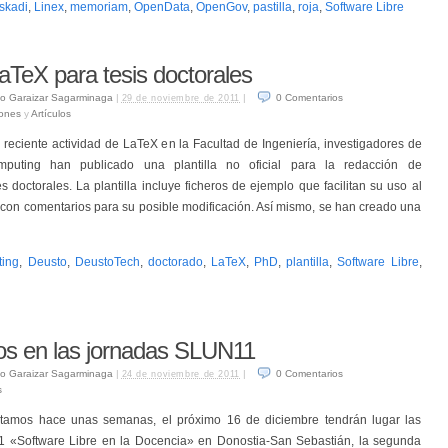
skadi
,
Linex
,
memoriam
,
OpenData
,
OpenGov
,
pastilla
,
roja
,
Software Libre
LaTeX para tesis doctorales
o Garaizar Sagarminaga
|
|
0
Comentarios
29 de noviembre de 2011
iones
y
Artículos
reciente actividad de LaTeX en la Facultad de Ingeniería, investigadores de
puting han publicado una plantilla no oficial para la redacción de
es doctorales. La plantilla incluye ficheros de ejemplo que facilitan su uso al
 con comentarios para su posible modificación. Así mismo, se han creado una
ing
,
Deusto
,
DeustoTech
,
doctorado
,
LaTeX
,
PhD
,
plantilla
,
Software Libre
,
s en las jornadas SLUN11
o Garaizar Sagarminaga
|
|
0
Comentarios
24 de noviembre de 2011
s
amos hace unas semanas, el próximo 16 de diciembre tendrán lugar las
 «Software Libre en la Docencia» en Donostia-San Sebastián, la segunda