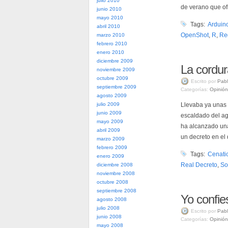
julio 2010
de verano que of
junio 2010
mayo 2010
Tags:
Arduin
abril 2010
OpenShot
,
R
,
Re
marzo 2010
febrero 2010
enero 2010
diciembre 2009
La cordur
noviembre 2009
octubre 2009
Escrito por
Pabl
septiembre 2009
Categorías:
Opinión
agosto 2009
julio 2009
Llevaba ya unas 
junio 2009
escaldado del agu
mayo 2009
ha alcanzado una
abril 2009
un decreto en el
marzo 2009
febrero 2009
Tags:
Cenati
enero 2009
Real Decreto
,
So
diciembre 2008
noviembre 2008
octubre 2008
septiembre 2008
Yo confie
agosto 2008
julio 2008
Escrito por
Pabl
junio 2008
Categorías:
Opinión
mayo 2008