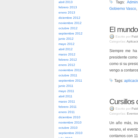
Tags:
Admini
abril 2013
febrero 2013
Gobierno Vasco
,
enero 2013
diciembre 2012
noviembre 2012
El mundo 
octubre 2012
septiembre 2012
Escrito por
Pabl
junio 2012
Categorías:
Aplicac
mayo 2012
abril 2012
Siempre me ha 
marzo 2012
presidente como 
febrero 2012
como si su presi
enero 2012
vengo a contaros
noviembre 2011
octubre 2011
Tags:
aplicaci
septiembre 2011
junio 2011
mayo 2011
abril 2011
Cursillos
marzo 2011
febrero 2011
Escrito por
Pabl
enero 2011
Categorías:
Evento
diciembre 2010
noviembre 2010
Un año más, ina
octubre 2010
verano, el event
septiembre 2010
contamos con 11 