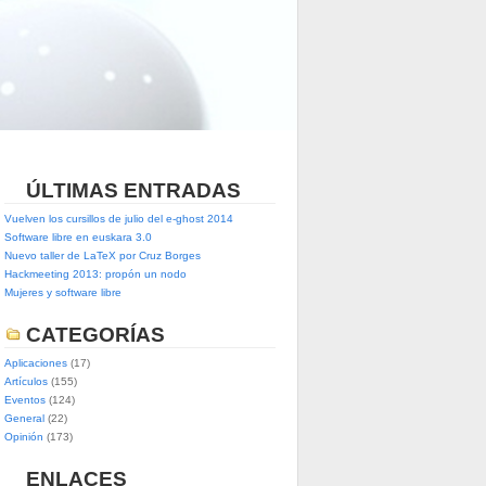
ÚLTIMAS ENTRADAS
Vuelven los cursillos de julio del e-ghost 2014
Software libre en euskara 3.0
Nuevo taller de LaTeX por Cruz Borges
Hackmeeting 2013: propón un nodo
Mujeres y software libre
CATEGORÍAS
Aplicaciones
(17)
Artículos
(155)
Eventos
(124)
General
(22)
Opinión
(173)
ENLACES