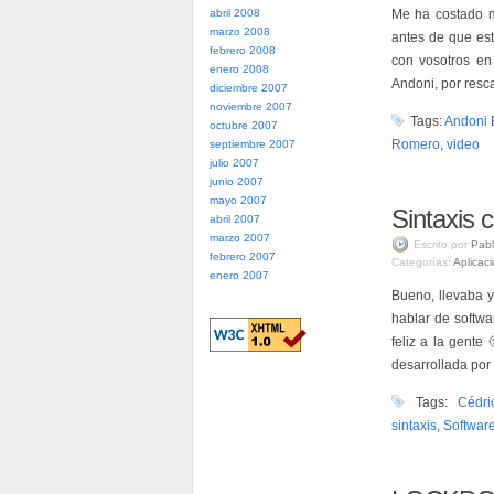
abril 2008
Me ha costado m
marzo 2008
antes de que est
febrero 2008
con vosotros en
enero 2008
Andoni, por resca
diciembre 2007
noviembre 2007
Tags:
Andoni 
octubre 2007
Romero
,
video
septiembre 2007
julio 2007
junio 2007
mayo 2007
Sintaxis
abril 2007
marzo 2007
Escrito por
Pabl
febrero 2007
Categorías:
Aplicac
enero 2007
Bueno, llevaba 
hablar de softwa
feliz a la gente
desarrollada por
Tags:
Cédri
sintaxis
,
Software