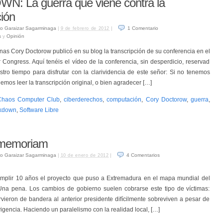
: La guerra que viene contra la
ión
o Garaizar Sagarminaga
|
|
1
Comentario
9 de febrero de 2012
s
y
Opinión
s Cory Doctorow publicó en su blog la transcripción de su conferencia en el
ongress. Aquí tenéis el vídeo de la conferencia, sin desperdicio, reservad
tro tiempo para disfrutar con la clarividencia de este señor: Si no tenemos
emos leer la transcripción original, o bien agradecer […]
Chaos Computer Club
,
ciberderechos
,
computación
,
Cory Doctorow
,
guerra
,
kdown
,
Software Libre
n memoriam
o Garaizar Sagarminaga
|
|
4
Comentarios
10 de enero de 2012
mplir 10 años el proyecto que puso a Extremadura en el mapa mundial del
 Una pena. Los cambios de gobierno suelen cobrarse este tipo de víctimas:
rvieron de bandera al anterior presidente difícilmente sobreviven a pesar de
igencia. Haciendo un paralelismo con la realidad local, […]