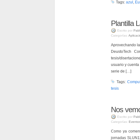
Tags:
azul
,
Eu
Plantilla 
Escrito por
Pabl
Categorías:
Aplicac
Aprovechando la 
DeustoTech Com
tesis/disertacion
usuario y cuenta
serie de […]
Tags:
Comput
tesis
Nos vemo
Escrito por
Pabl
Categorías:
Evento
Como ya coment
jornadas SLUN11