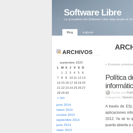
Software Libre
La actualidad del Software Libre vista desde la U
Blog
e-ghost
ARCH
ARCHIVOS
septiembre 2020
«
Entradas anterior
L
M
X
J
V
S
D
1
2
3
4
5
6
Política d
7
8
9
10
11
12
13
14
15
16
17
18
19
20
informáti
21
22
23
24
25
26
27
Escrito por
Pabl
28
29
30
Categorías:
Opinión
« Jun
junio 2014
A través de ESLE
marzo 2014
aplicaciones in
octubre 2013
2012. Ya sé lo 
septiembre 2013
puerta abierta a 
junio 2013
mayo 2013