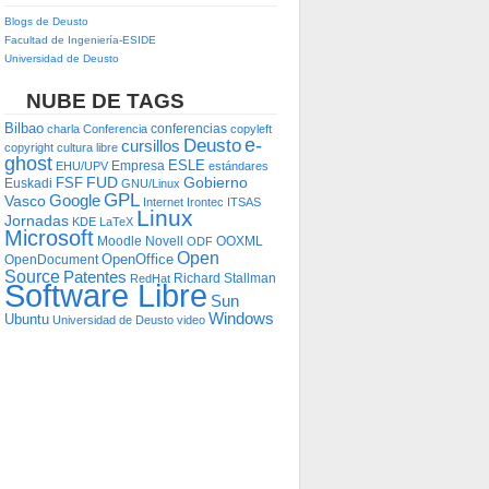
Blogs de Deusto
Facultad de Ingeniería-ESIDE
Universidad de Deusto
NUBE DE TAGS
Bilbao
conferencias
charla
Conferencia
copyleft
e-
Deusto
cursillos
copyright
cultura libre
ghost
ESLE
Empresa
EHU/UPV
estándares
FUD
Gobierno
FSF
Euskadi
GNU/Linux
GPL
Google
Vasco
Internet
Irontec
ITSAS
Linux
Jornadas
KDE
LaTeX
Microsoft
Moodle
Novell
OOXML
ODF
Open
OpenOffice
OpenDocument
Source
Patentes
Richard Stallman
RedHat
Software Libre
Sun
Windows
Ubuntu
Universidad de Deusto
video