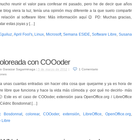
ucho reunir el valor para confesar mi pasado, pero he de decir que años
e blog viera la luz, tenía una opinión muy diferente a la que suelo compartir
 relación al software libre: Más información aquí 😉 PD: Muchas gracias,
tar estas joyas y […]
Eguiluz
,
April Fool's
,
Linux
,
Microsoft
,
Semana ESIDE
,
Software Libre
,
Susana
 coloreada con COOoder
o Garaizar Sagarminaga
|
|
1
Comentario
5 de marzo de 2012
iones
ya unas cuantas entradas sin hacer otra cosa que quejarme y ya es hora de
re libre que funciona y hace la vida más cómoda y -por qué no decirlo- más
 🙂 Este es el caso de COOoder, extensión para OpenOffice.org / LibreOffice
 Cédric Bosdonnat […]
c Bosdonnat
,
colorear
,
COOoder
,
extensión
,
LibreOffice
,
OpenOffice.org
,
 Libre