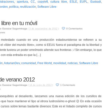
straciones
,
apertura
,
CC
,
copyleft
,
cultura libre
,
ESLE
,
EUPL
,
Euskadi
,
orden
,
política
,
reutilización
,
Software Libre
libre en tu móvil
o Garaizar Sagarminaga
|
|
0
Comentarios
5 de septiembre de 2012
iones
molestado cuando en una producción estadounidense se refieren a su
el «líder del mundo libre», como si EEUU fuera el paradigma de la libertad y
dente tuviera un poder omnímodo allende sus fronteras :-/ Sin embargo, lo que
 con esta entrada es que la […]
ón
,
AsturianDev
,
comunidad
,
Free World
,
movilidad
,
noticias
,
Software Libre
 de verano 2012
o Garaizar Sagarminaga
|
|
1
Comentario
14 de junio de 2012
s
sequibles al desaliento, lanzamos una nueva edición de los cursillos de
o que hace mantener el tipo al otrora lustrosísimo e-ghost 😉 En esta ocasión
cursos sobre temas bastante diversos: Este es el listado completo de cursos