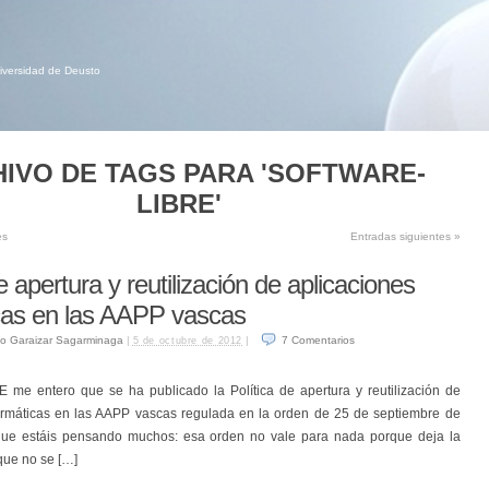
niversidad de Deusto
IVO DE TAGS PARA 'SOFTWARE-
LIBRE'
es
Entradas siguientes
»
e apertura y reutilización de aplicaciones
cas en las AAPP vascas
o Garaizar Sagarminaga
|
|
7
Comentarios
5 de octubre de 2012
 me entero que se ha publicado la Política de apertura y reutilización de
formáticas en las AAPP vascas regulada en la orden de 25 de septiembre de
que estáis pensando muchos: esa orden no vale para nada porque deja la
que no se […]