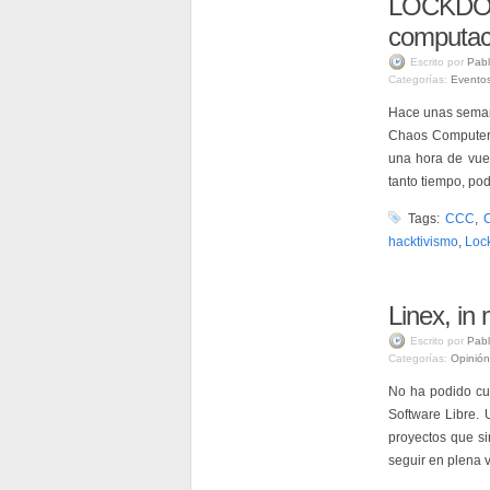
LOCKDOWN
computac
Escrito por
Pabl
Categorías:
Evento
Hace unas semana
Chaos Computer C
una hora de vues
tanto tiempo, pod
Tags:
CCC
,
hacktivismo
,
Loc
Linex, i
Escrito por
Pabl
Categorías:
Opinión
No ha podido cu
Software Libre.
proyectos que si
seguir en plena v