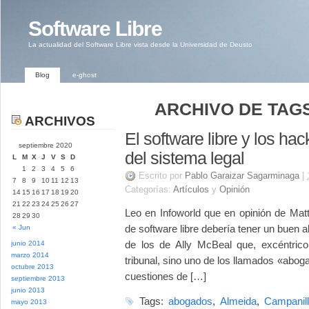
Software Libre
La actualidad del Software Libre vista desde la Universidad de Deusto
Blog
e-ghost
ARCHIVO DE TAGS
ARCHIVOS
El software libre y los ha
septiembre 2020
del sistema legal
L
M
X
J
V
S
D
1
2
3
4
5
6
Escrito por
Pablo Garaizar Sagarminaga
|
7
8
9
10
11
12
13
Categorías:
Artículos
y
Opinión
14
15
16
17
18
19
20
21
22
23
24
25
26
27
Leo en Infoworld que en opinión de Mat
28
29
30
de software libre debería tener un buen 
« Jun
de los de Ally McBeal que, excéntrico
junio 2014
marzo 2014
tribunal, sino uno de los llamados «abo
octubre 2013
cuestiones de […]
septiembre 2013
junio 2013
Tags:
abogados
,
Almeida
,
Campanil
mayo 2013