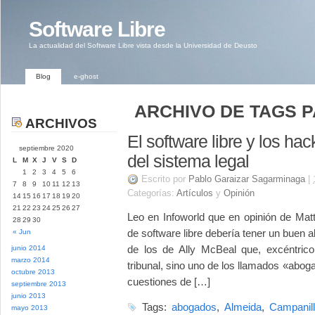
Software Libre
La actualidad del Software Libre vista desde la Universidad de Deusto
Blog
e-ghost
ARCHIVO DE TAGS P
ARCHIVOS
El software libre y los ha
septiembre 2020
del sistema legal
L
M
X
J
V
S
D
1
2
3
4
5
6
Escrito por
Pablo Garaizar Sagarminaga
|
7
8
9
10
11
12
13
Categorías:
Artículos
y
Opinión
14
15
16
17
18
19
20
21
22
23
24
25
26
27
Leo en Infoworld que en opinión de Mat
28
29
30
de software libre debería tener un buen 
« Jun
de los de Ally McBeal que, excéntrico
junio 2014
marzo 2014
tribunal, sino uno de los llamados «abo
octubre 2013
cuestiones de […]
septiembre 2013
junio 2013
Tags:
abogados
,
Almeida
,
Campanil
mayo 2013