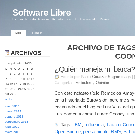
Software Libre
La actualidad del Software Libre vista desde la Universidad de Deusto
Blog
e-ghost
ARCHIVO DE TAGS
ARCHIVOS
COON
septiembre 2020
¿Quién maneja mi barca?
L
M
X
J
V
S
D
1
2
3
4
5
6
Escrito por
Pablo Garaizar Sagarminaga
|
7
8
9
10
11
12
13
Categorías:
Artículos
y
Opinión
14
15
16
17
18
19
20
21
22
23
24
25
26
27
Con este nefasto título Remedios Amay
28
29
30
en la historia de Eurovisión, pero me sir
« Jun
encantado en el blog de Luis Villa, del q
junio 2014
marzo 2014
Luis comenta como Lauren Cooney, uno 
octubre 2013
septiembre 2013
Tags:
IBM
,
influencia
,
Lauren Coon
junio 2013
Open Source
,
pensamiento
,
RMS
,
Schne
mayo 2013