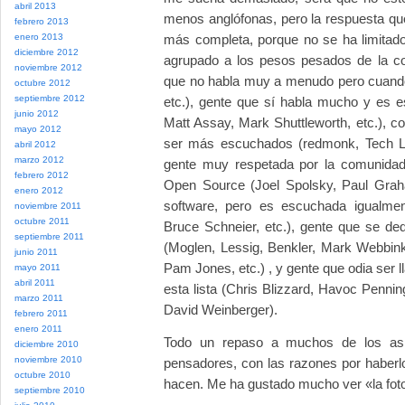
abril 2013
menos anglófonas, pero la respuesta qu
febrero 2013
enero 2013
más completa, porque no se ha limitado
diciembre 2012
agrupado a los pesos pesados de la co
noviembre 2012
que no habla muy a menudo pero cuando
octubre 2012
septiembre 2012
etc.), gente que sí habla mucho y es e
junio 2012
Matt Assay, Mark Shuttleworth, etc.), 
mayo 2012
ser más escuchados (redmonk, Tech Lib
abril 2012
marzo 2012
gente muy respetada por la comunidad
febrero 2012
Open Source (Joel Spolsky, Paul Graha
enero 2012
software, pero es escuchada igualme
noviembre 2011
octubre 2011
Bruce Schneier, etc.), gente que se dedi
septiembre 2011
(Moglen, Lessig, Benkler, Mark Webbink
junio 2011
Pam Jones, etc.) , y gente que odia ser 
mayo 2011
abril 2011
esta lista (Chris Blizzard, Havoc Penni
marzo 2011
David Weinberger).
febrero 2011
enero 2011
Todo un repaso a muchos de los as
diciembre 2010
noviembre 2010
pensadores, con las razones por haberlo
octubre 2010
hacen. Me ha gustado mucho ver «la fot
septiembre 2010