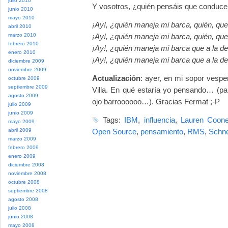
julio 2010
Y vosotros, ¿quién pensáis que conduce
junio 2010
mayo 2010
¡Ay!, ¿quién maneja mi barca, quién, que 
abril 2010
marzo 2010
¡Ay!, ¿quién maneja mi barca, quién, que 
febrero 2010
¡Ay!, ¿quién maneja mi barca que a la de
enero 2010
¡Ay!, ¿quién maneja mi barca que a la der
diciembre 2009
noviembre 2009
Actualización
: ayer, en mi sopor vespe
octubre 2009
septiembre 2009
Villa. En qué estaría yo pensando… (par
agosto 2009
ojo barroooooo…). Gracias Fermat ;-P
julio 2009
junio 2009
Tags:
IBM
,
influencia
,
Lauren Coon
mayo 2009
abril 2009
Open Source
,
pensamiento
,
RMS
,
Schne
marzo 2009
febrero 2009
enero 2009
diciembre 2008
noviembre 2008
octubre 2008
septiembre 2008
agosto 2008
julio 2008
junio 2008
mayo 2008