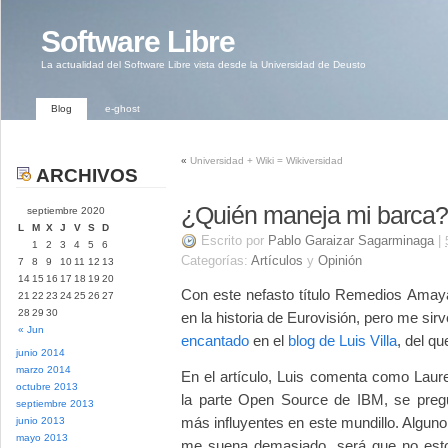
Software Libre
La actualidad del Software Libre vista desde la Universidad de Deusto
Blog
e-ghost
«
Universidad + Wiki = Wikiversidad
ARCHIVOS
¿Quién maneja mi barca?
septiembre 2020
L
M
X
J
V
S
D
Escrito por
Pablo Garaizar Sagarminaga
|
1
2
3
4
5
6
Categorías:
Artículos
y
Opinión
7
8
9
10
11
12
13
14
15
16
17
18
19
20
Con este nefasto título Remedios Amay
21
22
23
24
25
26
27
28
29
30
en la historia de Eurovisión, pero me sirv
« Jun
encantado
en el
blog de Luis Villa
, del q
junio 2014
marzo 2014
En el artículo, Luis comenta como Lau
octubre 2013
la parte Open Source de IBM, se preg
septiembre 2013
más influyentes en este mundillo. Algu
junio 2013
mayo 2013
me suena demasiado, será que no esto