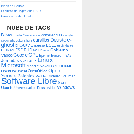
Blogs de Deusto
Facultad de Ingeniería-ESIDE
Universidad de Deusto
NUBE DE TAGS
Bilbao
conferencias
charla
Conferencia
copyleft
e-
Deusto
cursillos
copyright
cultura libre
ghost
ESLE
Empresa
EHU/UPV
estándares
FUD
Gobierno
FSF
Euskadi
GNU/Linux
GPL
Google
Vasco
Internet
Irontec
ITSAS
Linux
Jornadas
KDE
LaTeX
Microsoft
Moodle
Novell
OOXML
ODF
Open
OpenOffice
OpenDocument
Source
Patentes
Richard Stallman
RedHat
Software Libre
Sun
Windows
Ubuntu
Universidad de Deusto
video