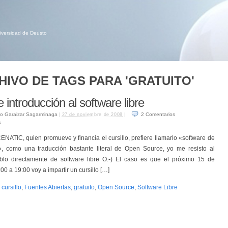
niversidad de Deusto
HIVO DE TAGS PARA 'GRATUITO'
e introducción al software libre
o Garaizar Sagarminaga
|
|
2
Comentarios
27 de noviembre de 2008
s
ENATIC, quien promueve y financia el cursillo, prefiere llamarlo «software de
s», como una traducción bastante literal de Open Source, yo me resisto al
lo directamente de software libre O:-) El caso es que el próximo 15 de
00 a 19:00 voy a impartir un cursillo […]
,
cursillo
,
Fuentes Abiertas
,
gratuito
,
Open Source
,
Software Libre