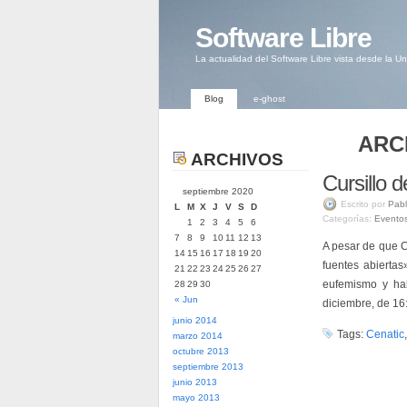
Software Libre
La actualidad del Software Libre vista desde la U
Blog
e-ghost
ARC
ARCHIVOS
Cursillo d
septiembre 2020
Escrito por
Pabl
L
M
X
J
V
S
D
Categorías:
Evento
1
2
3
4
5
6
7
8
9
10
11
12
13
A pesar de que C
14
15
16
17
18
19
20
fuentes abierta
21
22
23
24
25
26
27
eufemismo y hab
28
29
30
« Jun
diciembre, de 16:
junio 2014
Tags:
Cenatic
marzo 2014
octubre 2013
septiembre 2013
junio 2013
mayo 2013