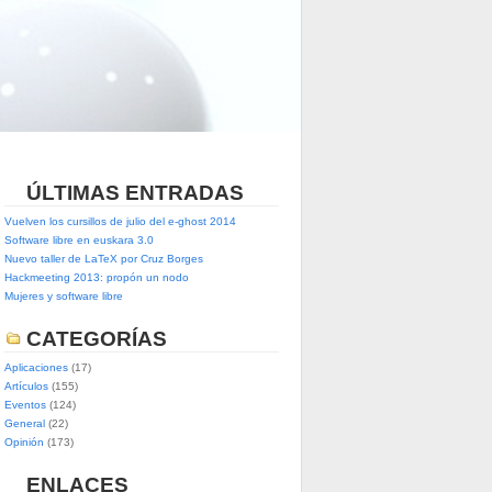
ÚLTIMAS ENTRADAS
Vuelven los cursillos de julio del e-ghost 2014
Software libre en euskara 3.0
Nuevo taller de LaTeX por Cruz Borges
Hackmeeting 2013: propón un nodo
Mujeres y software libre
CATEGORÍAS
Aplicaciones
(17)
Artículos
(155)
Eventos
(124)
General
(22)
Opinión
(173)
ENLACES