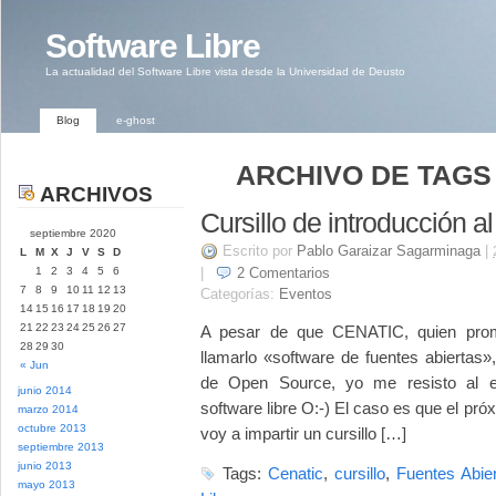
Software Libre
La actualidad del Software Libre vista desde la Universidad de Deusto
Blog
e-ghost
ARCHIVO DE TAGS 
ARCHIVOS
Cursillo de introducción al
septiembre 2020
Escrito por
Pablo Garaizar Sagarminaga
|
L
M
X
J
V
S
D
1
2
3
4
5
6
|
2
Comentarios
7
8
9
10
11
12
13
Categorías:
Eventos
14
15
16
17
18
19
20
21
22
23
24
25
26
27
A pesar de que CENATIC, quien promue
28
29
30
llamarlo «software de fuentes abiertas»
« Jun
de Open Source, yo me resisto al e
junio 2014
software libre O:-) El caso es que el pr
marzo 2014
octubre 2013
voy a impartir un cursillo […]
septiembre 2013
junio 2013
Tags:
Cenatic
,
cursillo
,
Fuentes Abie
mayo 2013