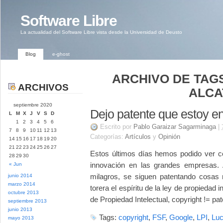
Software Libre
La actualidad del Software Libre vista desde la Universidad de Deusto
Blog
e-ghost
ARCHIVO DE TAGS
ARCHIVOS
ALCA
septiembre 2020
Dejo patente que estoy en
L
M
X
J
V
S
D
1
2
3
4
5
6
Escrito por
Pablo Garaizar Sagarminaga
|
7
8
9
10
11
12
13
Categorías:
Artículos
y
Opinión
14
15
16
17
18
19
20
21
22
23
24
25
26
27
Estos últimos días hemos podido ver có
28
29
30
innovación en las grandes empresas.
« Jun
milagros, se siguen patentando cosas 
junio 2014
marzo 2014
torera el espíritu de la ley de propiedad i
octubre 2013
de Propiedad Intelectual, copyright != pat
septiembre 2013
junio 2013
Tags:
copyright
,
FSF
,
Google
,
LPI
,
Luc
mayo 2013