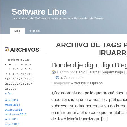
Software Libre
La actualidad del Software Libre vista desde la Universidad de Deusto
Blog
e-ghost
ARCHIVO DE TAGS P
ARCHIVOS
IRUARR
septiembre 2020
Donde dije digo, digo Die
L
M
X
J
V
S
D
1
2
3
4
5
6
Escrito por
Pablo Garaizar Sagarminaga
|
7
8
9
10
11
12
13
|
4
Comentarios
14
15
16
17
18
19
20
Categorías:
Artículos
y
Opinión
21
22
23
24
25
26
27
28
29
30
¿Os acordáis del pollo que monté hace
« Jun
chachipirulis que éramos los partidari
junio 2014
marzo 2014
sobreestimuladas neuronas ya no lo rec
octubre 2013
en mi memoria el descoloque mental al le
septiembre 2013
de José María Iruarrizaga, […]
junio 2013
mayo 2013