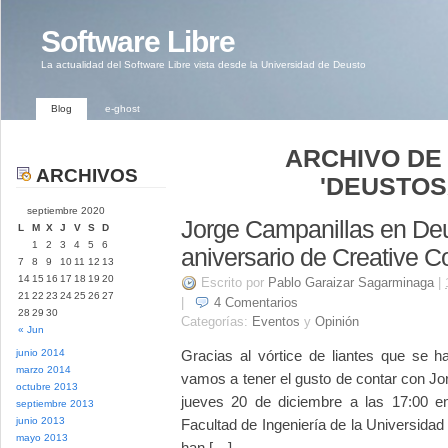
Software Libre
La actualidad del Software Libre vista desde la Universidad de Deusto
Blog
e-ghost
ARCHIVO DE
ARCHIVOS
'DEUSTOS
septiembre 2020
Jorge Campanillas en Deu
L
M
X
J
V
S
D
1
2
3
4
5
6
aniversario de Creative
7
8
9
10
11
12
13
14
15
16
17
18
19
20
Escrito por
Pablo Garaizar Sagarminaga
|
21
22
23
24
25
26
27
|
4
Comentarios
28
29
30
Categorías:
Eventos
y
Opinión
« Jun
junio 2014
Gracias al vórtice de liantes que se 
marzo 2014
vamos a tener el gusto de contar con J
octubre 2013
jueves 20 de diciembre a las 17:00 en
septiembre 2013
junio 2013
Facultad de Ingeniería de la Universid
mayo 2013
han […]