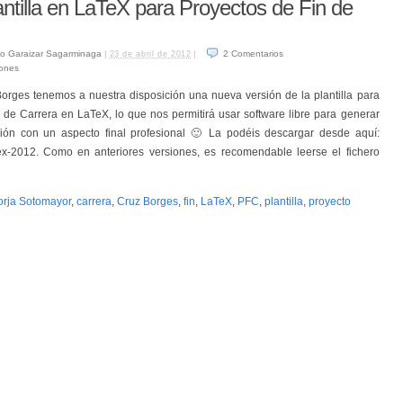
ntilla en LaTeX para Proyectos de Fin de
o Garaizar Sagarminaga
|
|
2
Comentarios
23 de abril de 2012
iones
orges tenemos a nuestra disposición una nueva versión de la plantilla para
 de Carrera en LaTeX, lo que nos permitirá usar software libre para generar
ón con un aspecto final profesional 🙂 La podéis descargar desde aquí:
tex-2012. Como en anteriores versiones, es recomendable leerse el fichero
orja Sotomayor
,
carrera
,
Cruz Borges
,
fin
,
LaTeX
,
PFC
,
plantilla
,
proyecto