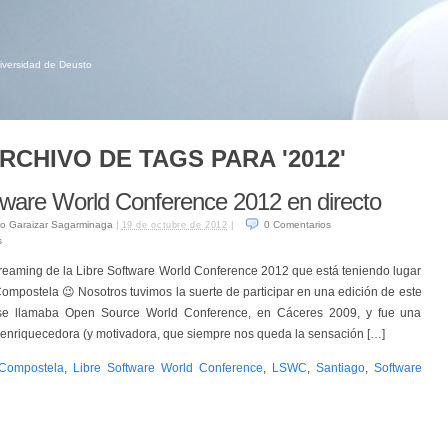
niversidad de Deusto
RCHIVO DE TAGS PARA '2012'
tware World Conference 2012 en directo
o Garaizar Sagarminaga
|
|
0
Comentarios
19 de octubre de 2012
s
reaming de la Libre Software World Conference 2012 que está teniendo lugar
ompostela 😉 Nosotros tuvimos la suerte de participar en una edición de este
se llamaba Open Source World Conference, en Cáceres 2009, y fue una
enriquecedora (y motivadora, que siempre nos queda la sensación […]
Compostela
,
Libre Software World Conference
,
LSWC
,
Santiago
,
Software