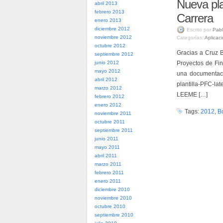
Nueva pla
abril 2013
febrero 2013
Carrera
enero 2013
diciembre 2012
Escrito por
Pabl
noviembre 2012
Categorías:
Aplicac
octubre 2012
Gracias a Cruz B
septiembre 2012
junio 2012
Proyectos de Fin
mayo 2012
una documentaci
abril 2012
plantilla-PFC-la
marzo 2012
LEEME […]
febrero 2012
enero 2012
Tags:
2012
,
B
noviembre 2011
octubre 2011
septiembre 2011
junio 2011
mayo 2011
abril 2011
marzo 2011
febrero 2011
enero 2011
diciembre 2010
noviembre 2010
octubre 2010
septiembre 2010