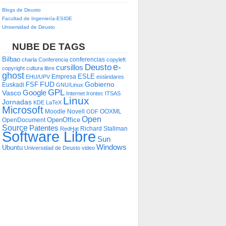
Blogs de Deusto
Facultad de Ingeniería-ESIDE
Universidad de Deusto
NUBE DE TAGS
Bilbao
conferencias
charla
Conferencia
copyleft
e-
Deusto
cursillos
copyright
cultura libre
ghost
ESLE
Empresa
EHU/UPV
estándares
FUD
Gobierno
FSF
Euskadi
GNU/Linux
GPL
Google
Vasco
Internet
Irontec
ITSAS
Linux
Jornadas
KDE
LaTeX
Microsoft
Moodle
Novell
OOXML
ODF
Open
OpenOffice
OpenDocument
Source
Patentes
Richard Stallman
RedHat
Software Libre
Sun
Windows
Ubuntu
Universidad de Deusto
video