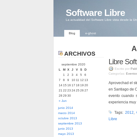
Software Libre
La actualidad del Software Libre vista desde la U
Blog
e-ghost
A
ARCHIVOS
Libre Sof
septiembre 2020
Escrito por
Pabl
L
M
X
J
V
S
D
Categorías:
Evento
1
2
3
4
5
6
7
8
9
10
11
12
13
Aprovechad el st
14
15
16
17
18
19
20
en Santiago de C
21
22
23
24
25
26
27
evento cuando 
28
29
30
« Jun
experiencia muy 
junio 2014
Tags:
2012
,
marzo 2014
octubre 2013
Libre
septiembre 2013
junio 2013
mayo 2013