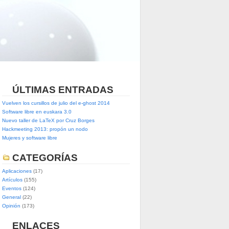
ÚLTIMAS ENTRADAS
Vuelven los cursillos de julio del e-ghost 2014
Software libre en euskara 3.0
Nuevo taller de LaTeX por Cruz Borges
Hackmeeting 2013: propón un nodo
Mujeres y software libre
CATEGORÍAS
Aplicaciones
(17)
Artículos
(155)
Eventos
(124)
General
(22)
Opinión
(173)
ENLACES