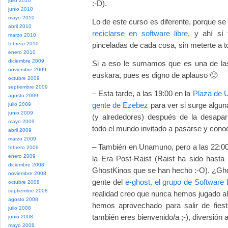
julio 2010
:-D).
junio 2010
mayo 2010
Lo de este curso es diferente, porque s
abril 2010
reciclarse en software libre
, y ahí sí
marzo 2010
febrero 2010
pinceladas de cada cosa, sin meterte a to
enero 2010
diciembre 2009
Si a eso le sumamos que es una de las
noviembre 2009
euskara, pues es digno de aplauso 🙂
octubre 2009
septiembre 2009
– Esta tarde, a las 19:00 en la
Plaza de
agosto 2009
gente de Ezebez
para ver si surge alguna
julio 2009
junio 2009
(y alrededores) después de la desapar
mayo 2009
todo el mundo invitado a pasarse y cono
abril 2009
marzo 2009
– También en Unamuno, pero a las 22:00
febrero 2009
enero 2009
la Era Post-Raist (Raist ha sido hast
diciembre 2008
GhostKinos que se han hecho :-O). ¿G
noviembre 2008
gente del
e-ghost, el grupo de Software 
octubre 2008
septiembre 2008
realidad creo que nunca hemos jugado al
agosto 2008
hemos aprovechado para salir de fiest
julio 2008
también eres bienvenido/a ;-), diversión
junio 2008
mayo 2008