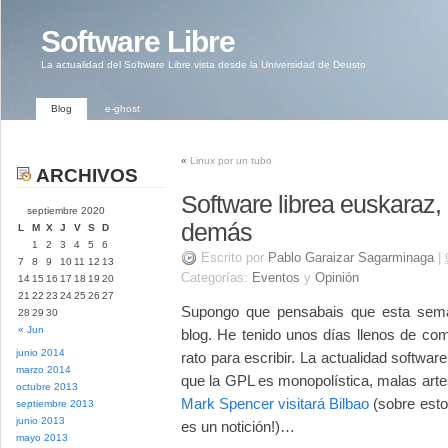
Software Libre
La actualidad del Software Libre vista desde la Universidad de Deusto
Blog
e-ghost
«
Linux por un tubo
ARCHIVOS
Software librea euskaraz
septiembre 2020
demás
L
M
X
J
V
S
D
1
2
3
4
5
6
Escrito por
Pablo Garaizar Sagarminaga
|
7
8
9
10
11
12
13
Categorías:
Eventos
y
Opinión
14
15
16
17
18
19
20
21
22
23
24
25
26
27
Supongo que pensabais que esta sem
28
29
30
« Jun
blog. He tenido unos días llenos de co
junio 2014
rato para escribir. La actualidad softwar
marzo 2014
que la GPL es monopolística, malas artes
octubre 2013
Mark Spencer visitará Bilbao
(sobre esto
septiembre 2013
junio 2013
es un notición!)…
mayo 2013