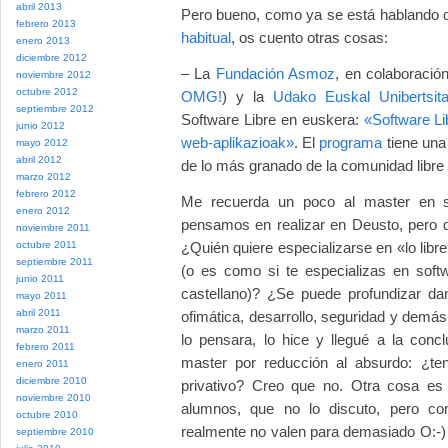
abril 2013
Pero bueno, como ya se está hablando 
febrero 2013
habitual
, os cuento otras cosas:
enero 2013
diciembre 2012
– La
Fundación Asmoz
, en colaboració
noviembre 2012
octubre 2012
OMG!
) y la
Udako Euskal Unibertsita
septiembre 2012
Software Libre en euskera:
«Software Li
junio 2012
web-aplikazioak»
. El
programa
tiene una
mayo 2012
abril 2012
de lo más granado de la comunidad libre
marzo 2012
febrero 2012
Me recuerda un poco al master en s
enero 2012
pensamos en realizar en Deusto, pero
noviembre 2011
octubre 2011
¿Quién quiere especializarse en «lo libr
septiembre 2011
(o es como si te especializas en sof
junio 2011
castellano)? ¿Se puede profundizar da
mayo 2011
abril 2011
ofimática, desarrollo, seguridad y demá
marzo 2011
lo pensara, lo hice y llegué a la con
febrero 2011
master por reducción al absurdo: ¿te
enero 2011
diciembre 2010
privativo? Creo que no. Otra cosa es
noviembre 2010
alumnos, que no lo discuto, pero co
octubre 2010
realmente no valen para demasiado O:-) 
septiembre 2010