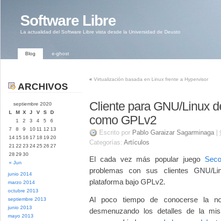
Software Libre
La actualidad del Software Libre vista desde la Universidad de Deusto
Blog
e-ghost
«
Virtualización basada en Linux frente a Hypervisor
ARCHIVOS
Cliente para GNU/Linux d
septiembre 2020
L
M
X
J
V
S
D
como GPLv2
1
2
3
4
5
6
7
8
9
10
11
12
13
Escrito por
Pablo Garaizar Sagarminaga
|
14
15
16
17
18
19
20
Categorías:
Artículos
21
22
23
24
25
26
27
28
29
30
El cada vez más popular juego
Seco
« Jun
problemas con sus clientes GNU/Lin
junio 2014
plataforma bajo GPLv2.
marzo 2014
octubre 2013
Al poco tiempo de conocerse la not
septiembre 2013
junio 2013
desmenuzando los detalles de la mism
mayo 2013