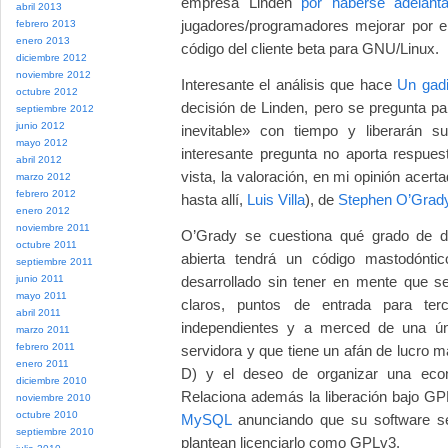
empresa Linden
por haberse adelanta
abril 2013
jugadores/programadores mejorar por e
febrero 2013
enero 2013
código del cliente beta para GNU/Linux.
diciembre 2012
noviembre 2012
Interesante el análisis que hace
Un gadi
octubre 2012
decisión de Linden, pero se pregunta p
septiembre 2012
junio 2012
inevitable» con tiempo y liberarán s
mayo 2012
interesante pregunta no aporta respue
abril 2012
vista, la valoración, en mi opinión acer
marzo 2012
febrero 2012
hasta allí,
Luis Villa
), de
Stephen O’Grad
enero 2012
noviembre 2011
O’Grady se cuestiona qué grado de d
octubre 2011
abierta tendrá un código mastodónti
septiembre 2011
junio 2011
desarrollado sin tener en mente que se
mayo 2011
claros, puntos de entrada para terc
abril 2011
independientes y a merced de una ún
marzo 2011
febrero 2011
servidora y que tiene un afán de lucro m
enero 2011
D) y el deseo de organizar una econ
diciembre 2010
Relaciona además la liberación bajo GP
noviembre 2010
octubre 2010
MySQL
anunciando que su software s
septiembre 2010
plantean licenciarlo como GPLv3.