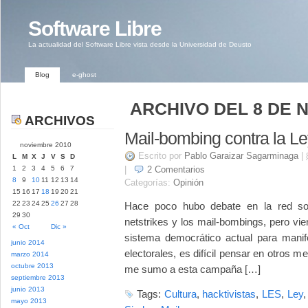
Software Libre
La actualidad del Software Libre vista desde la Universidad de Deusto
Blog
e-ghost
ARCHIVO DEL 8 DE 
ARCHIVOS
Mail-bombing contra la L
noviembre 2010
Escrito por
Pablo Garaizar Sagarminaga
|
L
M
X
J
V
S
D
1
2
3
4
5
6
7
|
2
Comentarios
8
9
10
11
12
13
14
Categorías:
Opinión
15
16
17
18
19
20
21
22
23
24
25
26
27
28
Hace poco hubo debate en la red sobr
29
30
netstrikes y los mail-bombings, pero vi
« Oct
Dic »
sistema democrático actual para manif
junio 2014
electorales, es difícil pensar en otros 
marzo 2014
octubre 2013
me sumo a esta campaña […]
septiembre 2013
junio 2013
Tags:
Cultura
,
hacktivistas
,
LES
,
Ley
mayo 2013